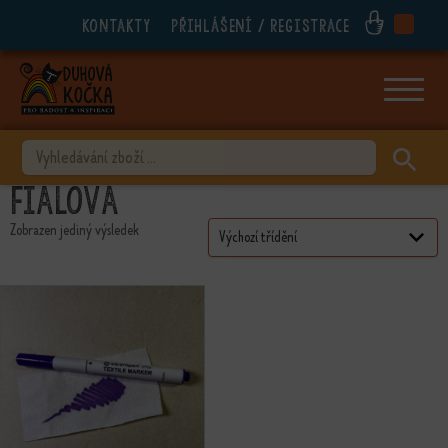
Kontakty
Přihlášení / registrace
ubmenu
ubmenu
ubmenu
VYHLEDÁVÁNÍ
ubmenu
Fialová
ubmenu
Zobrazen jediný výsledek
ubmenu
ubmenu