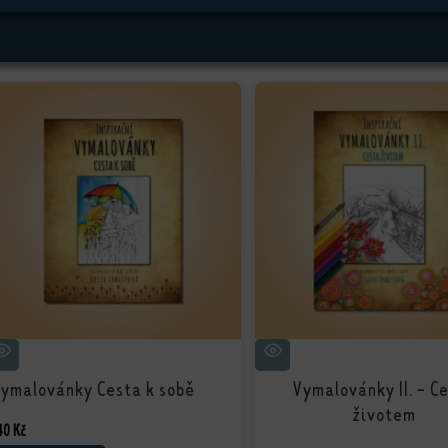
ymalovánky Cesta k sobě
Vymalovánky II. - C
životem
40
Kč