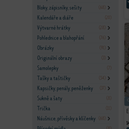
Bloky, zápisníky, sešity
(68)
❯
Kalendáře a diáře
(20)
Výtvarné hrátky
(28)
❯
Pohlednice a blahopřání
(76)
❯
Obrázky
(91)
❯
Originální obrazy
(3)
❯
Samolepky
(7)
Tašky a taštičky
(54)
❯
Kapsičky, penály, peněženky
(37)
❯
Sukně a šaty
(8)
Trička
(11)
E
Náušnice, přívěsky a klíčenky
(68)
❯
1
Přírodní mýdla
(8)