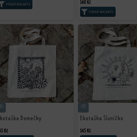
140
Kč
VÝBĚR MOŽNOSTÍ
VÝBĚR MOŽNOSTÍ
kotaška Domečky
Ekotaška Sluníčko
45
Kč
145
Kč