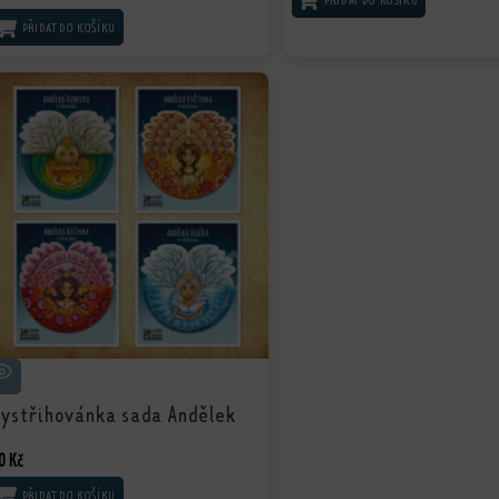
PŘIDAT DO KOŠÍKU
PŘIDAT DO KOŠÍKU
ystřihovánka sada Andělek
0
Kč