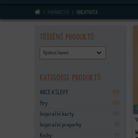
DOMŮ
PAPÍRNICTVÍ
KREATIVITA
Třídění produktů
Kategorie produktů
AKCE A SLEVY
(19)
Hry
(15)
Inspirační karty
(13)
V
Inspirační praporky
(3)
1
Knihy
(7)