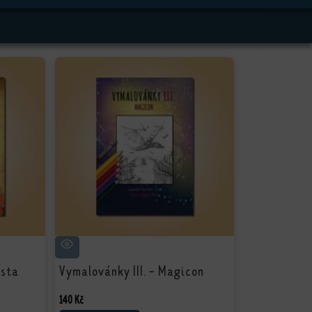
esta
Vymalovánky III. - Magicon
140
Kč