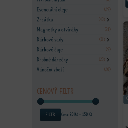
Esenciální oleje
(29)
Zrcátka
(43)
❯
Magnetky a otvíráky
(21)
Dárkové sady
(31)
❯
Dárkové čaje
(9)
Drobné dárečky
(23)
❯
Vánoční zboží
(20)
Cenový filtr
FILTR
Cena:
20 Kč
—
150 Kč
Minimální cena
Maximální cena