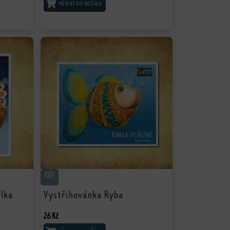
PŘIDAT DO KOŠÍKU
ělka
Vystřihovánka Ryba
26
Kč