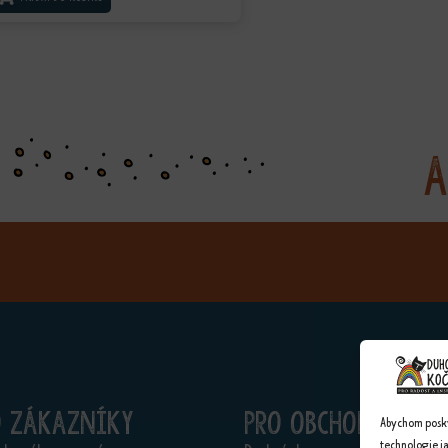
PŘIDAT DO KOŠÍKU
A
o zákazníky
Pro obchodníky
Abychom poskyt
technologie j