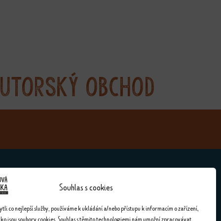
utorský obchod
Souhlas s cookies
Kontakty
li co nejlepší služby, používáme k ukládání a/nebo přístupu k informacím o zařízení,
ako jsou soubory cookies. Souhlas s těmito technologiemi nám umožní zpracovávat