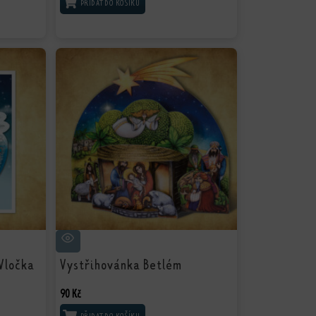
PŘIDAT DO KOŠÍKU
Vločka
Vystřihovánka Betlém
90
Kč