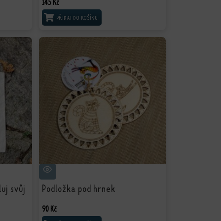
145
Kč
PŘIDAT DO KOŠÍKU
uj svůj
Podložka pod hrnek
90
Kč