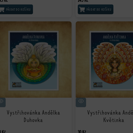
45
Kč
145
Kč
PŘIDAT DO KOŠÍKU
PŘIDAT DO KOŠÍKU
Vystřihovánka Andělka
Vystřihovánka And
Duhovka
Květinka
0
Kč
30
Kč