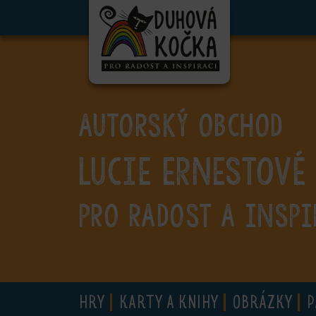
ubmenu
ubmenu
ubmenu
AUTORSKÝ OBCHOD
ubmenu
Lucie Ernestové
ubmenu
ubmenu
PRO RADOST A INSPI
ubmenu
HRY
KARTY A KNIHY
OBRÁZKY
P