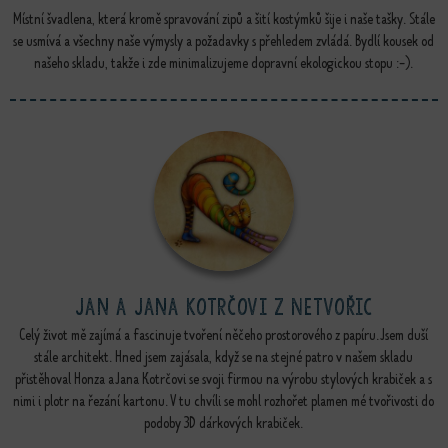
Místní švadlena, která kromě spravování zipů a šití kostýmků šije i naše tašky. Stále
se usmívá a všechny naše výmysly a požadavky s přehledem zvládá. Bydlí kousek od
našeho skladu, takže i zde minimalizujeme dopravní ekologickou stopu :-).
Jan a Jana Kotrčovi z Netvořic
Celý život mě zajímá a fascinuje tvoření něčeho prostorového z papíru. Jsem duší
stále architekt. Hned jsem zajásala, když se na stejné patro v našem skladu
přistěhoval Honza a Jana Kotrčovi se svoji firmou na výrobu stylových krabiček a s
nimi i plotr na řezání kartonu. V tu chvíli se mohl rozhořet plamen mé tvořivosti do
podoby 3D dárkových krabiček.