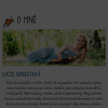
O mně
Lucie Ernestová
Stále něco vymýšlím a tvořím . Každý rok mě popadne chuť vyzkoušet nějakou
novou techniku nebo činnost. Jednou řezbařím, pak se zblázním do korálků a
tvorby šperků. Nebo modeluji, matlám, patlám a experimentuji. Miluji techniku
akvarelu nebo akrylové malby. Uhranula mě výtvarná technika mixed art media,
která sedí mému naturelu. Kombinuji barvy, pastely, tužky, inkousty, koláže v