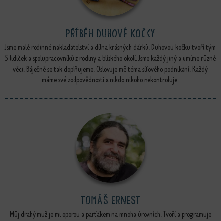
Příběh duhové kočky
Jsme malé rodinné nakladatelství a dílna krásných dárků. Duhovou kočku tvoří tým
5 lidiček a spolupracovníků z rodiny a blízkého okolí. Jsme každý jiný a umíme různé
věci. Báječně se tak doplňujeme. Oslovuje mě téma síťového podnikání. Každý
máme své zodpovědnosti a nikdo nikoho nekontroluje.
Tomáš Ernest
Můj drahý muž je mi oporou a parťákem na mnoha úrovních. Tvoří a programuje