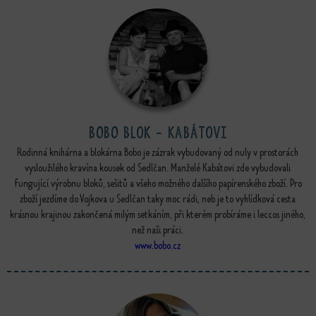
BOBO blok - Kabátovi
Rodinná knihárna a blokárna Bobo je zázrak vybudovaný od nuly v prostorách
vysloužilého kravína kousek od Sedlčan. Manželé Kabátovi zde vybudovali
fungující výrobnu bloků, sešitů a všeho možného dalšího papírenského zboží. Pro
zboží jezdíme do Vojkova u Sedlčan taky moc rádi, neb je to vyhlídková cesta
krásnou krajinou zakončená milým setkáním, při kterém probíráme i leccos jiného,
než naši práci.
www.bobo.cz