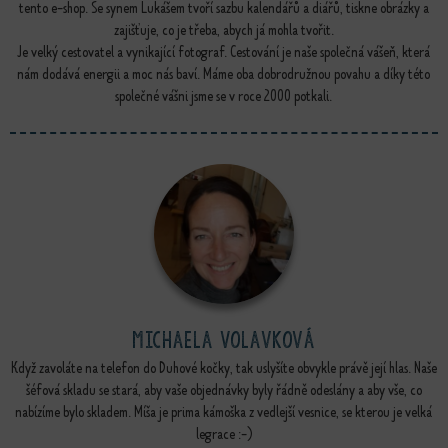
tento e-shop. Se synem Lukášem tvoří sazbu kalendářů a diářů, tiskne obrázky a
zajišťuje, co je třeba, abych já mohla tvořit.
Je velký cestovatel a vynikající fotograf. Cestování je naše společná vášeň, která
nám dodává energii a moc nás baví. Máme oba dobrodružnou povahu a díky této
společné vášni jsme se v roce 2000 potkali.
Michaela Volavková
Když zavoláte na telefon do Duhové kočky, tak uslyšíte obvykle právě její hlas. Naše
šéfová skladu se stará, aby vaše objednávky byly řádně odeslány a aby vše, co
nabízíme bylo skladem. Míša je prima kámoška z vedlejší vesnice, se kterou je velká
legrace :-)