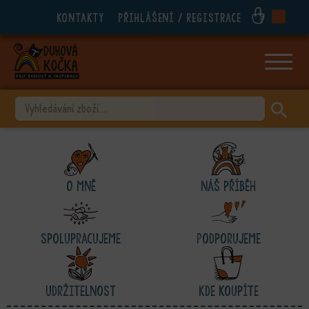
Kontakty
Přihlášení / registrace
ubmenu
ubmenu
ubmenu
VYHLEDÁVÁNÍ
ubmenu
ubmenu
ubmenu
O mně
Náš příběh
ubmenu
Spolupracujeme
Podporujeme
Udržitelnost
Kde koupíte