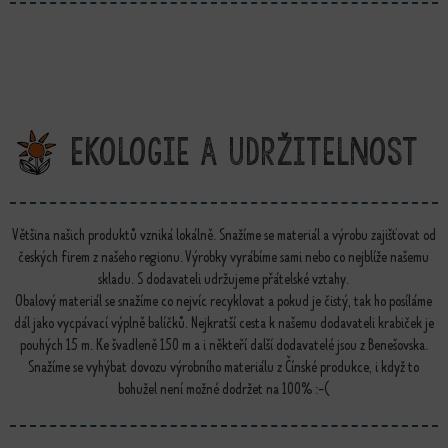
Ekologie a udržitelnost
Většina našich produktů vzniká lokálně. Snažíme se materiál a výrobu zajišťovat od
českých firem z našeho regionu. Výrobky vyrábíme sami nebo co nejblíže našemu
skladu. S dodavateli udržujeme přátelské vztahy.
Obalový materiál se snažíme co nejvíc recyklovat a pokud je čistý, tak ho posíláme
dál jako vycpávací výplně balíčků. Nejkratší cesta k našemu dodavateli krabiček je
pouhých 15 m. Ke švadleně 150 m a i někteří další dodavatelé jsou z Benešovska.
Snažíme se vyhýbat dovozu výrobního materiálu z Čínské produkce, i když to
bohužel není možné dodržet na 100% :-(