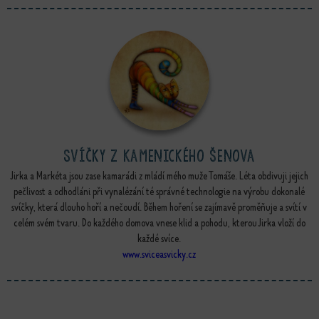
Svíčky z Kamenického šenova
Jirka a Markéta jsou zase kamarádi z mládí mého muže Tomáše. Léta obdivuji jejich
pečlivost a odhodláni při vynalézání té správné technologie na výrobu dokonalé
svíčky, která dlouho hoří a nečoudí. Během hoření se zajímavě proměňuje a svítí v
celém svém tvaru. Do každého domova vnese klid a pohodu, kterou Jirka vloží do
každé svíce.
www.sviceasvicky.cz