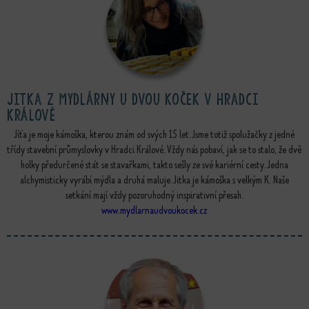
Jitka z mydlárny u dvou koček v hradci
králové
Jíťa je moje kámoška, kterou znám od svých 15 let. Jsme totiž spolužačky z jedné
třídy stavební průmyslovky v Hradci Králové. Vždy nás pobaví, jak se to stalo, že dvě
holky předurčené stát se stavařkami, takto sešly ze své kariérní cesty. Jedna
alchymisticky vyrábí mýdla a druhá maluje. Jitka je kámoška s velkým K. Naše
setkání mají vždy pozoruhodný inspirativní přesah.
www.mydlarnaudvoukocek.cz