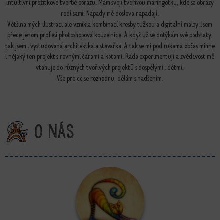
intuitivní prožitkové tvorbě obrazu. Mám svoji tvořivou maringotku, kde se obrazy
rodí sami. Nápady mě doslova napadají.
Většina mých ilustraci ale vznikla kombinací kresby tužkou a digitální malby. Jsem
přece jenom profesí photoshopová kouzelnice. A když už se dotýkám své podstaty,
tak jsem i vystudovaná architektka a stavařka. A tak se mi pod rukama občas mihne
i nějaký ten projekt s rovnými čárami a kótami. Ráda experimentuji a zvědavost mě
vtahuje do různých tvořivých projektů s dospělými i dětmi.
Vše pro co se rozhodnu, dělám s nadšením.
O nás