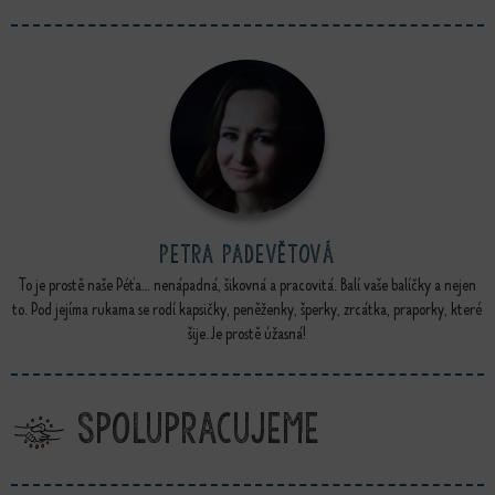
Petra Padevětová
To je prostě naše Péťa… nenápadná, šikovná a pracovitá. Balí vaše balíčky a nejen
to. Pod jejíma rukama se rodí kapsičky, peněženky, šperky, zrcátka, praporky, které
šije. Je prostě úžasná!
Spolupracujeme