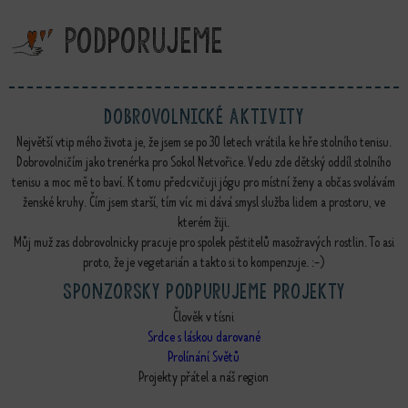
Podporujeme
Dobrovolnické aktivity
Největší vtip mého života je, že jsem se po 30 letech vrátila ke hře stolního tenisu.
Dobrovolničím jako trenérka pro Sokol Netvořice. Vedu zde dětský oddíl stolního
tenisu a moc mě to baví. K tomu předcvičuji jógu pro místní ženy a občas svolávám
ženské kruhy. Čím jsem starší, tím víc mi dává smysl služba lidem a prostoru, ve
kterém žiji.
Můj muž zas dobrovolnicky pracuje pro spolek pěstitelů masožravých rostlin. To asi
proto, že je vegetarián a takto si to kompenzuje. :-)
Sponzorsky podpurujeme projekty
Člověk v tísni
Srdce s láskou darované
Prolínání Světů
Projekty přátel a náš region