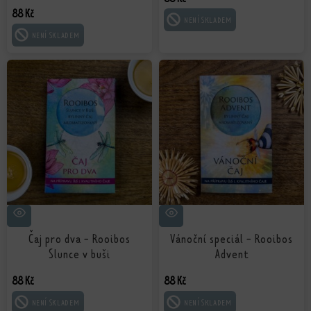
88
Kč
ČTĚTE VÍCE
ČTĚTE VÍCE
Čaj pro dva - Rooibos
Vánoční speciál - Rooibos
Slunce v buši
Advent
88
Kč
88
Kč
ČTĚTE VÍCE
ČTĚTE VÍCE