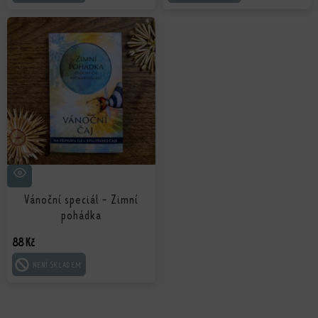
Vánoční speciál - Zimní
pohádka
88
Kč
ČTĚTE VÍCE