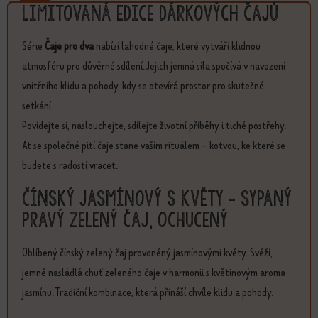
Limitovaná edice dárkových čajů
Série
Čaje pro dva
nabízí lahodné čaje, které vytváří klidnou
atmosféru pro důvěrné sdílení. Jejich jemná síla spočívá v navození
vnitřního klidu a pohody, kdy se otevírá prostor pro skutečné
setkání.
Povídejte si, naslouchejte, sdílejte životní příběhy i tiché postřehy.
Ať se společné pití čaje stane vaším rituálem – kotvou, ke které se
budete s radostí vracet.
Čínský jasmínový s květy - sypaný
pravý zelený čaj, ochucený
Oblíbený čínský zelený čaj provoněný jasmínovými květy. Svěží,
jemně nasládlá chuť zeleného čaje v harmonii s květinovým aroma
jasmínu. Tradiční kombinace, která přináší chvíle klidu a pohody.