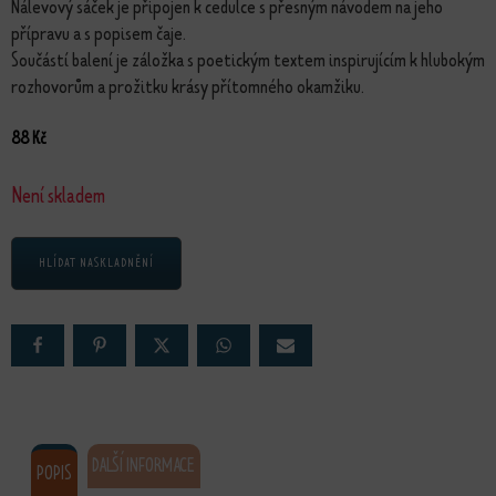
Nálevový sáček je připojen k cedulce s přesným návodem na jeho
přípravu a s popisem čaje.
Součástí balení je záložka s poetickým textem inspirujícím k hlubokým
rozhovorům a prožitku krásy přítomného okamžiku.
88
Kč
Není skladem
HLÍDAT NASKLADNĚNÍ
DALŠÍ INFORMACE
POPIS