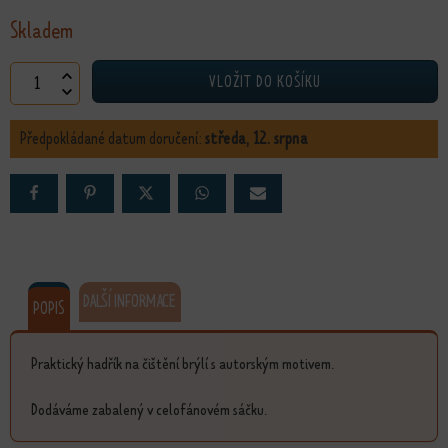
Skladem
Hadřík na brýle Zahradnice množství
VLOŽIT DO KOŠÍKU
Předpokládané datum doručení:
středa, 12. srpna
DALŠÍ INFORMACE
POPIS
Praktický hadřík na čištění brýlí s autorským motivem.
Dodáváme zabalený v celofánovém sáčku.