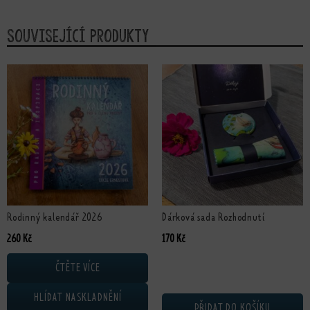
Související produkty
Rodinný kalendář 2026
Dárková sada Rozhodnutí
260
Kč
170
Kč
ČTĚTE VÍCE
HLÍDAT NASKLADNĚNÍ
PŘIDAT DO KOŠÍKU