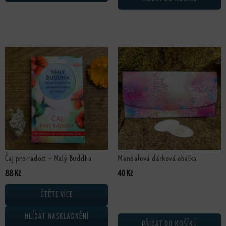
Čaj pro radost - Malý Buddha
Mandalová dárková obálka
88
Kč
40
Kč
ČTĚTE VÍCE
HLÍDAT NASKLADNĚNÍ
PŘIDAT DO KOŠÍKU