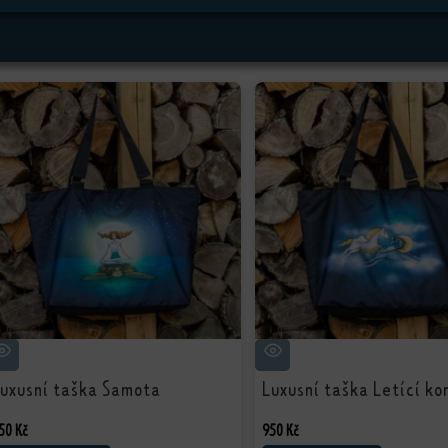
uxusní taška Samota
Luxusní taška Letící ko
50
Kč
950
Kč