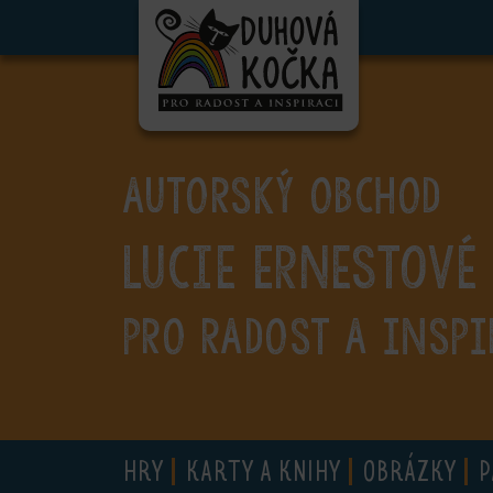
ubmenu
ubmenu
ubmenu
AUTORSKÝ OBCHOD
ubmenu
Lucie Ernestové
ubmenu
ubmenu
PRO RADOST A INSPI
ubmenu
HRY
KARTY A KNIHY
OBRÁZKY
P