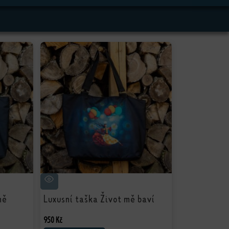
ně
Luxusní taška Život mě baví
950
Kč