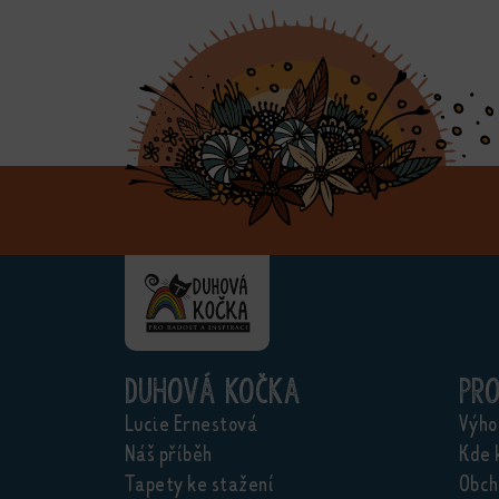
Duhová kočka
Pr
Lucie Ernestová
Výho
Náš příběh
Kde 
Tapety ke stažení
Obch