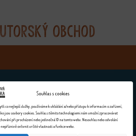
utorský obchod
Souhlas s cookies
Kontakty
li co nejlepší služby, používáme k ukládání a/nebo přístupu k informacím o zařízení,
ako jsou soubory cookies. Souhlas s těmito technologiemi nám umožní zpracovávat
Kontakty
 chování při procházení nebo jedinečná ID na tomto webu. Nesouhlas nebo odvolání
nepříznivě ovlivnit určité vlastnosti a funkce webu.