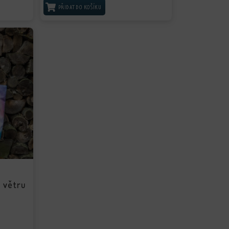
PŘIDAT DO KOŠÍKU
e větru