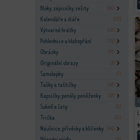
Bloky, zápisníky, sešity
(68)
❯
Kalendáře a diáře
(20)
Výtvarné hrátky
(28)
❯
Pohlednice a blahopřání
(76)
❯
Obrázky
(91)
❯
Originální obrazy
(3)
❯
Samolepky
(7)
Tašky a taštičky
(54)
❯
Kapsičky, penály, peněženky
(37)
❯
Sukně a šaty
(8)
L
Trička
(11)
9
Náušnice, přívěsky a klíčenky
(68)
❯
Přírodní mýdla
(8)