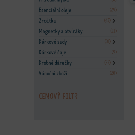
Esenciální oleje
(29)
Zrcátka
(43)
❯
Magnetky a otvíráky
(21)
Dárkové sady
(31)
❯
Dárkové čaje
(9)
Drobné dárečky
(23)
❯
Vánoční zboží
(20)
Cenový filtr