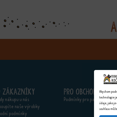
A
o zákazníky
Pro obchodníky
Abychom poskyt
technologie j
dy nákupu u nás
Podmínky pro partnery
údaje, jako je
koupíte naše výrobky
souhlasu může 
odní podmínky