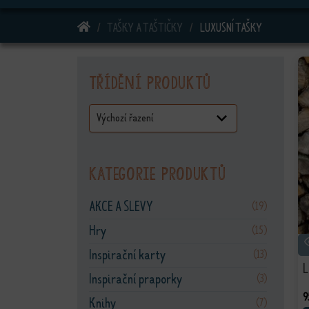
DOMŮ
TAŠKY A TAŠTIČKY
LUXUSNÍ TAŠKY
Třídění produktů
Kategorie produktů
AKCE A SLEVY
(19)
Hry
(15)
Inspirační karty
(13)
L
Inspirační praporky
(3)
9
Knihy
(7)