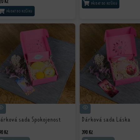
20
Kč
PŘIDAT DO KOŠÍKU
PŘIDAT DO KOŠÍKU
árková sada Spokojenost
Dárková sada Láska
90
Kč
390
Kč