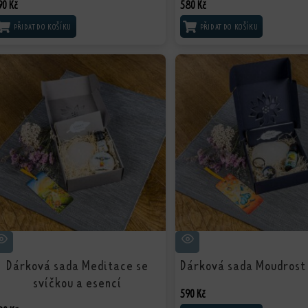
90
Kč
580
Kč
PŘIDAT DO KOŠÍKU
PŘIDAT DO KOŠÍKU
Dárková sada Meditace se
Dárková sada Moudrost
svíčkou a esencí
590
Kč