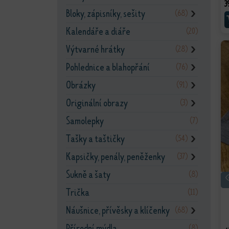
3
Bloky, zápisníky, sešity
(68)
❯
Kalendáře a diáře
(20)
Výtvarné hrátky
(28)
❯
Pohlednice a blahopřání
(76)
❯
Obrázky
(91)
❯
Originální obrazy
(3)
❯
Samolepky
(7)
Tašky a taštičky
(54)
❯
Kapsičky, penály, peněženky
(37)
❯
Sukně a šaty
(8)
Trička
(11)
Náušnice, přívěsky a klíčenky
(68)
❯
Přírodní mýdla
(8)