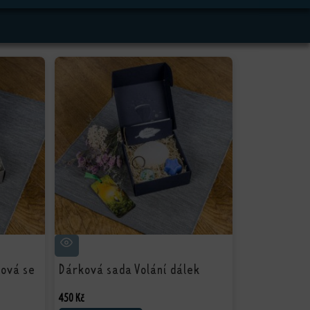
ová se
Dárková sada Volání dálek
í
450
Kč