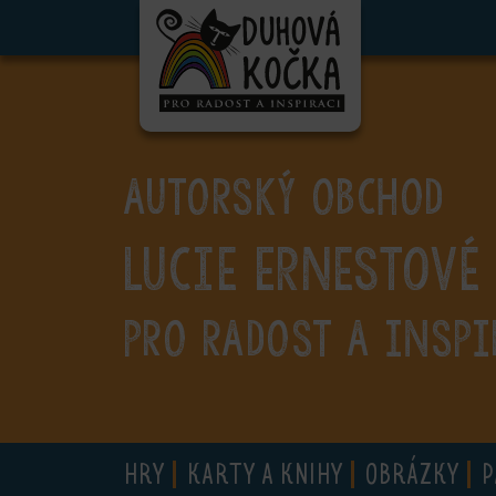
ubmenu
ubmenu
ubmenu
AUTORSKÝ OBCHOD
ubmenu
Lucie Ernestové
ubmenu
ubmenu
PRO RADOST A INSPI
ubmenu
HRY
KARTY A KNIHY
OBRÁZKY
P