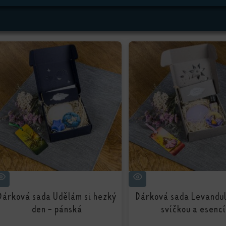
Dárková sada Udělám si hezký
Dárková sada Levandul
den - pánská
svíčkou a esenc