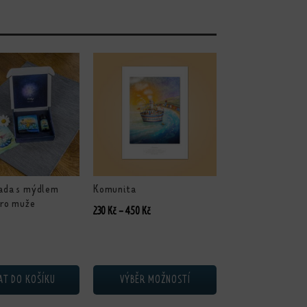
Tento produkt má více variant. Možnosti lze vybrat 
sada s mýdlem
Komunita
pro muže
Rozpětí cen: 230 Kč až 450 Kč
230
Kč
–
450
Kč
AT DO KOŠÍKU
VÝBĚR MOŽNOSTÍ