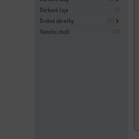
Dárkové čaje
(9)
Drobné dárečky
(23)
❯
Vánoční zboží
(20)