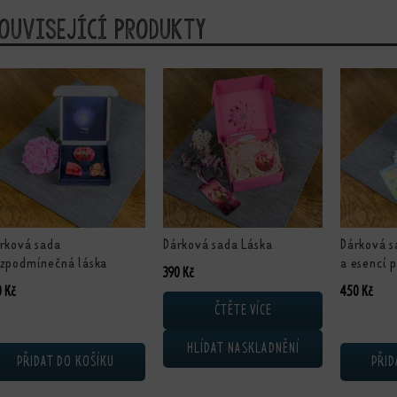
ouvisející produkty
rková sada
Dárková sada Láska
Dárková 
zpodmínečná láska
a esencí 
390
Kč
0
Kč
450
Kč
ČTĚTE VÍCE
HLÍDAT NASKLADNĚNÍ
PŘIDAT DO KOŠÍKU
PŘID