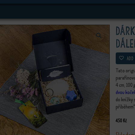
Dárk
dále
ADD
Tato origi
parafínovo
4 cm, 100 
dvou koče
do knížky 
příběhem"
450
Kč