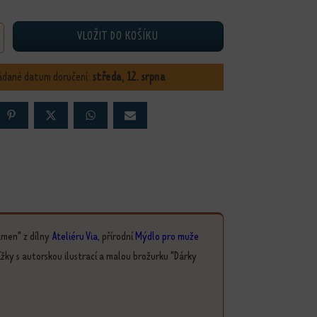
VLOŽIT DO KOŠÍKU
ada Volání dálek množství
ádané datum doručení:
středa, 12. srpna
kámen" z dílny
Ateliéru Via
, přírodní
Mýdlo pro muže
ížky s autorskou ilustrací a malou brožurku "Dárky