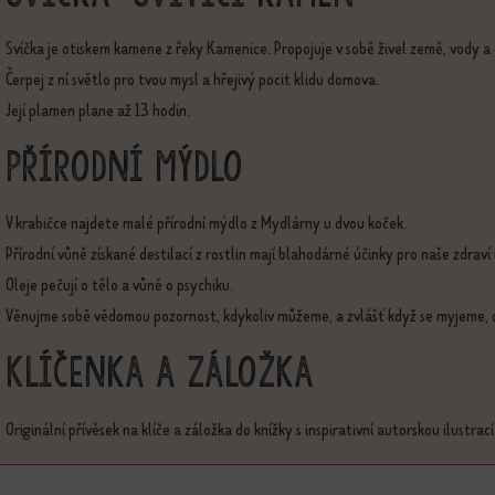
Svíčka je otiskem kamene z řeky Kamenice. Propojuje v sobě živel země, vody a
Čerpej z ní světlo pro tvou mysl a hřejivý pocit klidu domova.
Její plamen plane až 13 hodin.
Přírodní mýdlo
V krabičce najdete malé přírodní mýdlo z Mydlárny u dvou koček.
Přírodní vůně získané destilací z rostlin mají blahodárné účinky pro naše zdraví
Oleje pečují o tělo a vůně o psychiku.
Věnujme sobě vědomou pozornost, kdykoliv můžeme, a zvlášť když se myjeme,
Klíčenka a záložka
Originální přívěsek na klíče a záložka do knížky s inspirativní autorskou ilustr