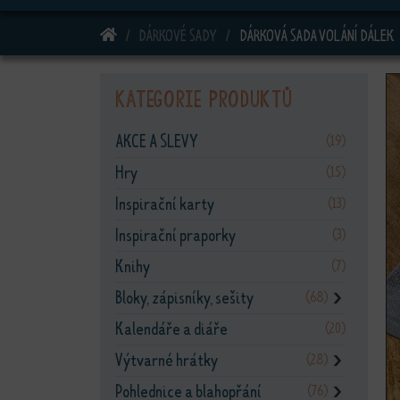
DOMŮ
DÁRKOVÉ SADY
DÁRKOVÁ SADA VOLÁNÍ DÁLEK
Kategorie produktů
AKCE A SLEVY
(19)
Hry
(15)
Inspirační karty
(13)
Inspirační praporky
(3)
Knihy
(7)
Bloky, zápisníky, sešity
(68)
❯
Kalendáře a diáře
(20)
Výtvarné hrátky
(28)
❯
Pohlednice a blahopřání
(76)
❯