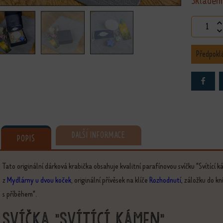
Skladem
Dárková s
Předpokl
DALŠÍ INFORMACE
POPIS
Tato originální dárková krabička obsahuje kvalitní parafínovou svíčku "Svítící 
z
Mydlárny u dvou koček
, originální přívěsek na klíče
Rozhodnutí
, záložku do kn
s příběhem".
Svíčka "Svítící kámen"