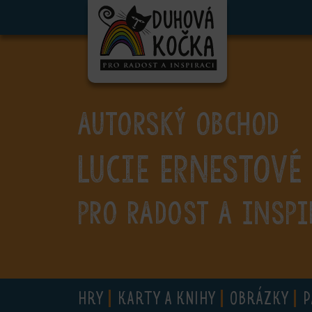
ubmenu
ubmenu
ubmenu
AUTORSKÝ OBCHOD
ubmenu
Lucie Ernestové
ubmenu
ubmenu
PRO RADOST A INSPI
ubmenu
HRY
KARTY A KNIHY
OBRÁZKY
P