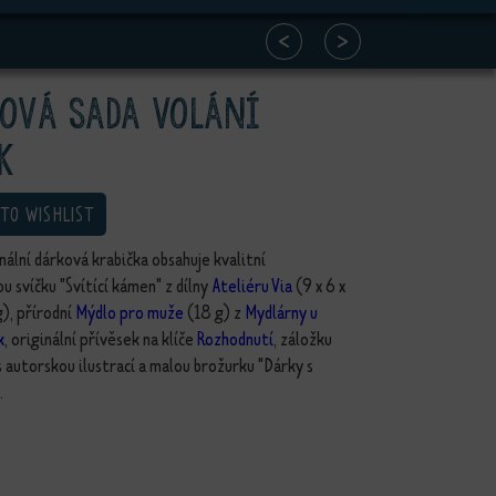
<
>
ová sada Volání
k
 TO WISHLIST
nální dárková krabička obsahuje kvalitní
u svíčku "Svítící kámen" z dílny
Ateliéru Via
(9 x 6 x
g), přírodní
Mýdlo pro muže
(18 g) z
Mydlárny u
k
, originální přívěsek na klíče
Rozhodnutí
, záložku
s autorskou ilustrací a malou brožurku "Dárky s
.