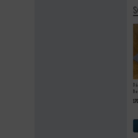
S
Dá
Be
17