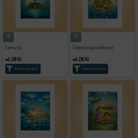
Samota
Sebezodpovědnost
od:
230
Kč
od:
230
Kč
VÝBĚR MOŽNOSTÍ
VÝBĚR MOŽNOSTÍ