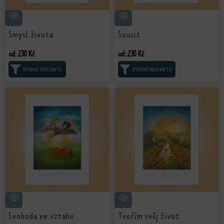
Smysl života
Soucit
od:
230
Kč
od:
230
Kč
VÝBĚR MOŽNOSTÍ
VÝBĚR MOŽNOSTÍ
Svoboda ve vztahu
Tvořím svůj život