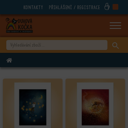
Kontakty
Přihlášení / registrace
ubmenu
ubmenu
ubmenu
VYHLEDÁVÁNÍ
ubmenu
DOMŮ
ubmenu
ubmenu
ubmenu