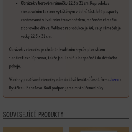
Obrázek v borovém rámečku 22,5 x 31 cm:
Reprodukce
s inspiračním textem vytištěným v dolní části bílé pasparty
zarámovaná v kvalitním tmavohnědém, mořeném rámečku
z borového dřeva. Velikost reprodukce je A4, celý rámeček je
velký 22,5 x 31 cm.
Obrázek v rámečku je chráněn kvalitním krycím plexisklem
s antireflexní úpravou, takže jsou lehké a bezpečné i do dětského
pokoje.
Všechny používané rámečky nám dodává kvalitní Česká firma
Jarro
z
Bystřice u Benešova. Rádi podporujeme místní řemeslníky.
Související produkty
Tento produkt má více variant. Možnosti lze vybrat na stránce produktu
Tento produkt má více variant. Možn