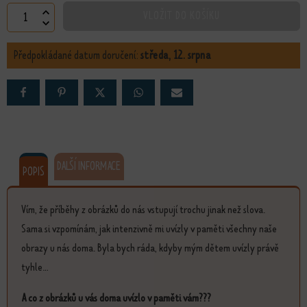
Spolupráce množství
VLOŽIT DO KOŠÍKU
Předpokládané datum doručení:
středa, 12. srpna
DALŠÍ INFORMACE
POPIS
Vím, že příběhy z obrázků do nás vstupují trochu jinak než slova.
Sama si vzpomínám, jak intenzivně mi uvízly v paměti všechny naše
obrazy u nás doma. Byla bych ráda, kdyby mým dětem uvízly právě
tyhle...
A co z obrázků u vás doma uvízlo v paměti vám???