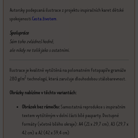
Autorsky podepsaná ilustrace z projektu inspiračních karet dětské
spokojenosti
Cesta životem
.
Spolupráce
Sám toho zvládneš hodně,
ale nikdy ne tolik jako s ostatními.
Ilustrace je kvalitně vytištěná na polomatném fotopapíře gramáže
2
280 g/m
technologií, která zaručuje dlouhodobou stálobarevnost.
Obrázky nabízíme v těchto variantách:
Obrázek bez rámečku:
Samostatná reprodukce s inspiračním
textem vytištěným v dolní části bílé pasparty. Dostupné
formáty (včetně bílého okraje): A4 (21 x 29,7 cm), A3 (29,7 x
42 cm) a A2 (42 x 59,4 cm)