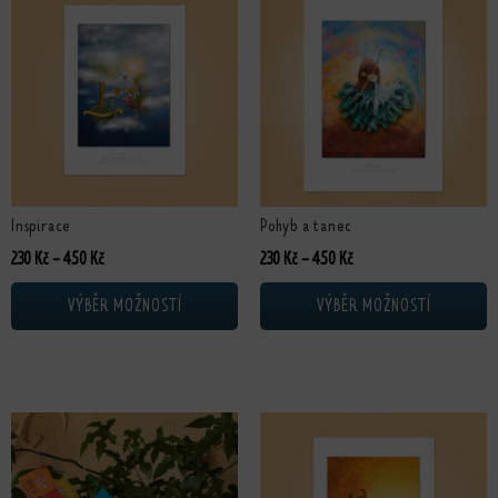
Inspirace
Pohyb a tanec
Rozpětí cen: 230 Kč až 450 Kč
Rozpětí cen: 230 Kč až 4
230
Kč
–
450
Kč
230
Kč
–
450
Kč
VÝBĚR MOŽNOSTÍ
VÝBĚR MOŽNOSTÍ
Tento produkt má více variant. Možn