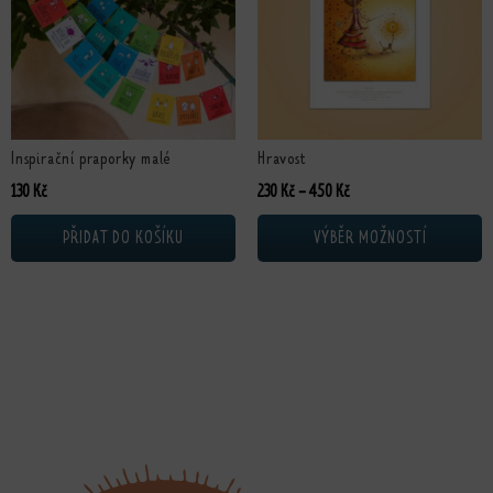
Inspirační praporky malé
Hravost
Rozpětí cen: 230 Kč až 4
130
Kč
230
Kč
–
450
Kč
PŘIDAT DO KOŠÍKU
VÝBĚR MOŽNOSTÍ