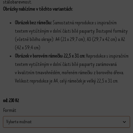
stálobarevnost.
Obrázky nabízíme v těchto variantách:
Obrázek bez rámečku:
Samostatná reprodukce s inspiračním
textem vytištěným v dolní části bílé pasparty. Dostupné formáty
(včetně bílého okraje): A4 (21 x 29,7 cm), A3 (29,7 x 42 cm) a A2
(42 x 59,4 cm)
Obrázek v borovém rámečku 22,5 x 31 cm:
Reprodukce s inspiračním
textem vytištěným v dolní části bílé pasparty zarámovaná
v kvalitním tmavohnědém, mořeném rámečku z borového dřeva.
Velikost reprodukce je A4, celý rámeček je velký 22,5 x 31 cm.
od:
230
Kč
Formát