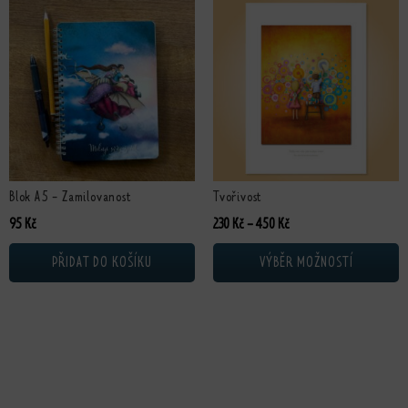
Tento produkt má více variant. Možn
Blok A5 - Zamilovanost
Tvořivost
Rozpětí cen: 230 Kč až 4
95
Kč
230
Kč
–
450
Kč
PŘIDAT DO KOŠÍKU
VÝBĚR MOŽNOSTÍ