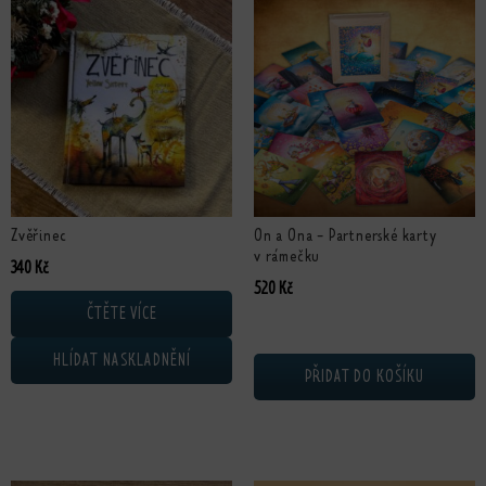
Zvěřinec
On a Ona - Partnerské karty
v rámečku
340
Kč
520
Kč
ČTĚTE VÍCE
HLÍDAT NASKLADNĚNÍ
PŘIDAT DO KOŠÍKU