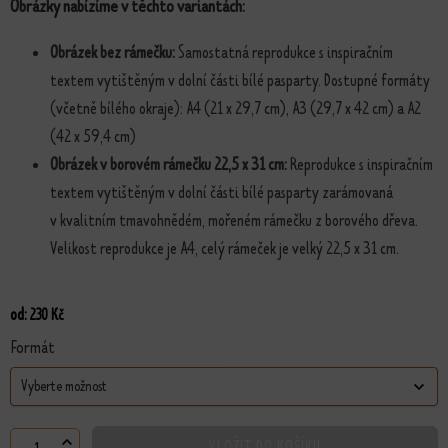
Obrázky nabízíme v těchto variantách:
Obrázek bez rámečku:
Samostatná reprodukce s inspiračním
textem vytištěným v dolní části bílé pasparty. Dostupné formáty
(včetně bílého okraje): A4 (21 x 29,7 cm), A3 (29,7 x 42 cm) a A2
(42 x 59,4 cm)
Obrázek v borovém rámečku 22,5 x 31 cm:
Reprodukce s inspiračním
textem vytištěným v dolní části bílé pasparty zarámovaná
v kvalitním tmavohnědém, mořeném rámečku z borového dřeva.
Velikost reprodukce je A4, celý rámeček je velký 22,5 x 31 cm.
od:
230
Kč
Formát
VLOŽIT DO KOŠÍKU