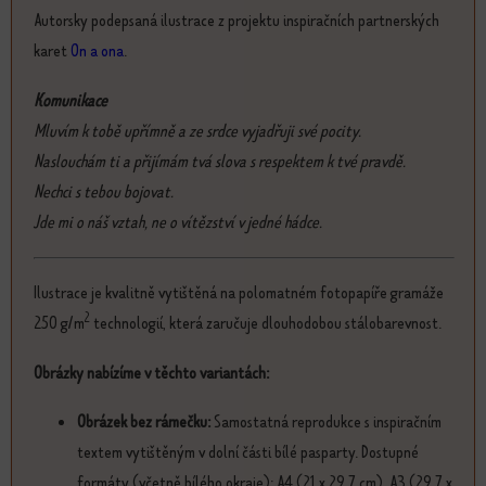
Autorsky podepsaná ilustrace z projektu inspiračních partnerských
karet
On a ona
.
Komunikace
Mluvím k tobě upřímně a ze srdce vyjadřuji své pocity.
Naslouchám ti a přijímám tvá slova s respektem k tvé pravdě.
Nechci s tebou bojovat.
Jde mi o náš vztah, ne o vítězství v jedné hádce.
Ilustrace je kvalitně vytištěná na polomatném fotopapíře gramáže
2
250 g/m
technologií, která zaručuje dlouhodobou stálobarevnost.
Obrázky nabízíme v těchto variantách:
Obrázek bez rámečku:
Samostatná reprodukce s inspiračním
textem vytištěným v dolní části bílé pasparty. Dostupné
formáty (včetně bílého okraje): A4 (21 x 29,7 cm), A3 (29,7 x