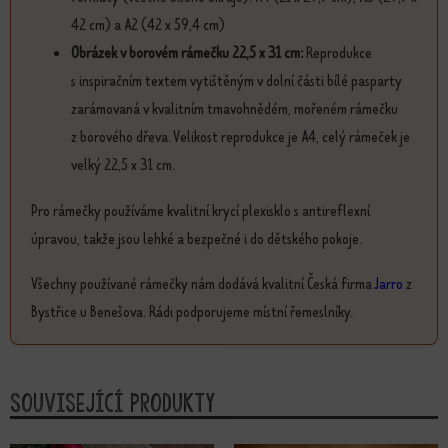
42 cm) a A2 (42 x 59,4 cm)
Obrázek v borovém rámečku 22,5 x 31 cm:
Reprodukce
s inspiračním textem vytištěným v dolní části bílé pasparty
zarámovaná v kvalitním tmavohnědém, mořeném rámečku
z borového dřeva. Velikost reprodukce je A4, celý rámeček je
velký 22,5 x 31 cm.
Pro rámečky používáme kvalitní krycí plexisklo s antireflexní
úpravou, takže jsou lehké a bezpečné i do dětského pokoje.
Všechny používané rámečky nám dodává kvalitní Česká firma
Jarro
z
Bystřice u Benešova. Rádi podporujeme místní řemeslníky.
Související produkty