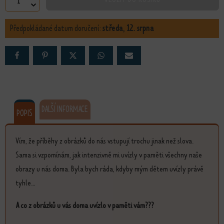
Komunikace množství
Předpokládané datum doručení:
středa, 12. srpna
DALŠÍ INFORMACE
POPIS
Vím, že příběhy z obrázků do nás vstupují trochu jinak než slova.
Sama si vzpomínám, jak intenzivně mi uvízly v paměti všechny naše
obrazy u nás doma. Byla bych ráda, kdyby mým dětem uvízly právě
tyhle...
A co z obrázků u vás doma uvízlo v paměti vám???