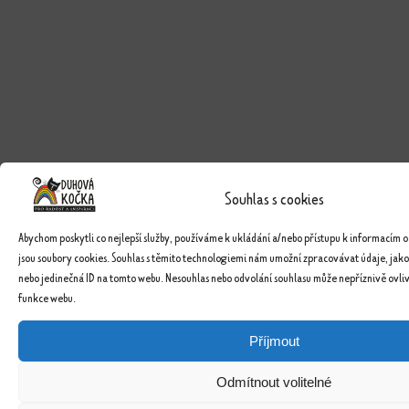
Souhlas s cookies
Abychom poskytli co nejlepší služby, používáme k ukládání a/nebo přístupu k informacím o
jsou soubory cookies. Souhlas s těmito technologiemi nám umožní zpracovávat údaje, jako
nebo jedinečná ID na tomto webu. Nesouhlas nebo odvolání souhlasu může nepříznivě ovlivn
funkce webu.
Příjmout
Odmítnout volitelné