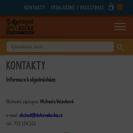
Kontakty
Přihlášení / registrace
ubmenu
ubmenu
ubmenu
VYHLEDÁVÁNÍ
ubmenu
Kontakty
ubmenu
ubmenu
Informace k objednávkám:
ubmenu
Obchodní zástupce:
Michaela Volavková
e-mail:
obchod@duhovakocka.cz
tel.: 733 154 352