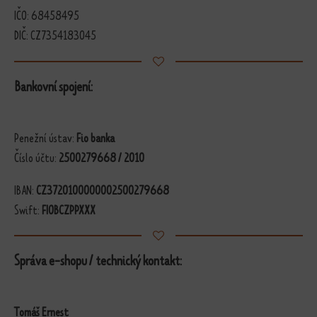
IČO: 68458495
DIČ: CZ7354183045
Bankovní spojení:
Penežní ústav:
Fio banka
Číslo účtu:
2500279668 / 2010
IBAN:
CZ3720100000002500279668
Swift:
FIOBCZPPXXX
Správa e-shopu / technický kontakt:
Tomáš Ernest