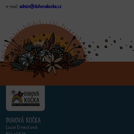
e-mail:
admin@duhovakocka.cz
Duhová kočka
Lucie Ernestová