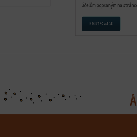
účelům popsaným na strán
REGISTROVAT SE
A