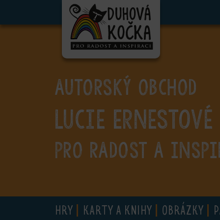
ubmenu
ubmenu
ubmenu
AUTORSKÝ OBCHOD
ubmenu
Lucie Ernestové
ubmenu
ubmenu
PRO RADOST A INSPI
ubmenu
HRY
KARTY A KNIHY
OBRÁZKY
P