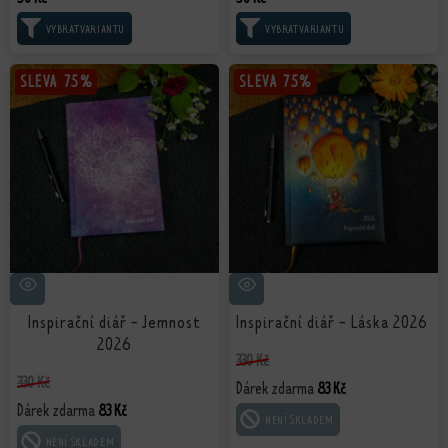
VÝBĚR MOŽNOSTÍ
VÝBĚR MOŽNOSTÍ
SLEVA
SLEVA
75%
75%
SLEVA
SLEVA
75%
75%
Inspirační diář - Jemnost
Inspirační diář - Láska 2026
2026
330
Kč
330
Kč
Dárek zdarma
83
Kč
Dárek zdarma
83
Kč
ČTĚTE VÍCE
ČTĚTE VÍCE