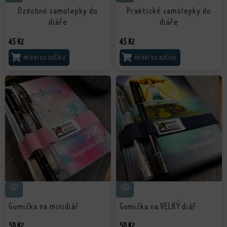
Ozdobné samolepky do
Praktické samolepky do
diáře
diáře
45
Kč
45
Kč
PŘIDAT DO KOŠÍKU
PŘIDAT DO KOŠÍKU
Gumička na minidiář
Gumička na VELKÝ diář
50
Kč
50
Kč