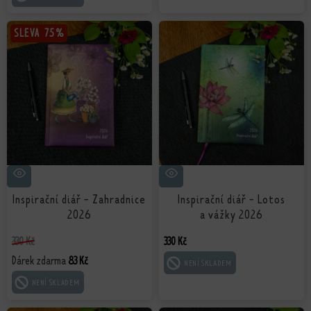
SLEVA
SLEVA
75%
75%
Inspirační diář - Zahradnice
Inspirační diář - Lotos
2026
a vážky 2026
330
Kč
330
Kč
Dárek zdarma
83
Kč
ČTĚTE VÍCE
ČTĚTE VÍCE