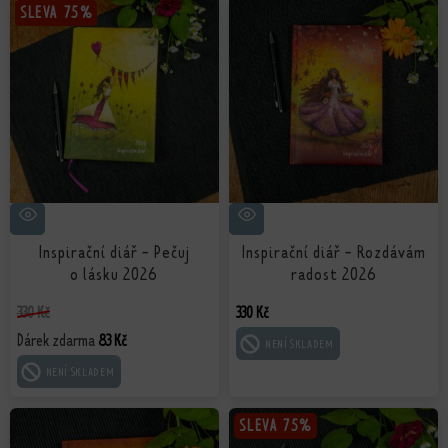
SLEVA
SLEVA
75%
75%
Inspirační diář - Pečuj
Inspirační diář - Rozdávám
o lásku 2026
radost 2026
330
Kč
330
Kč
Dárek zdarma
83
Kč
ČTĚTE VÍCE
ČTĚTE VÍCE
SLEVA
SLEVA
75%
75%