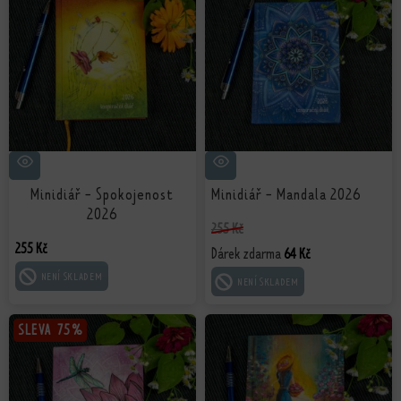
Minidiář - Spokojenost
Minidiář - Mandala 2026
2026
255
Kč
255
Kč
Dárek zdarma
64
Kč
ČTĚTE VÍCE
ČTĚTE VÍCE
SLEVA
SLEVA
75%
75%