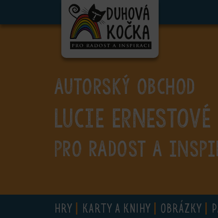
ubmenu
ubmenu
ubmenu
AUTORSKÝ OBCHOD
ubmenu
Lucie Ernestové
ubmenu
ubmenu
PRO RADOST A INSPI
ubmenu
HRY
KARTY A KNIHY
OBRÁZKY
P