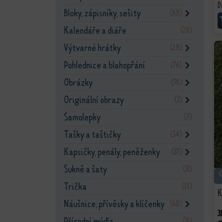
D
Bloky, zápisníky, sešity
(68)
❯
Kalendáře a diáře
(20)
Výtvarné hrátky
(28)
❯
Pohlednice a blahopřání
(76)
❯
Obrázky
(91)
❯
Originální obrazy
(3)
❯
Samolepky
(7)
Tašky a taštičky
(54)
❯
Kapsičky, penály, peněženky
(37)
❯
Sukně a šaty
(8)
Trička
(11)
K
Náušnice, přívěsky a klíčenky
(68)
❯
3
Přírodní mýdla
(8)