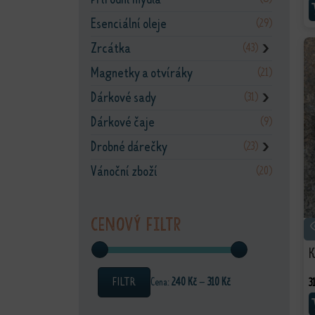
Esenciální oleje
(29)
Zrcátka
(43)
❯
Magnetky a otvíráky
(21)
Dárkové sady
(31)
❯
Dárkové čaje
(9)
Drobné dárečky
(23)
❯
Vánoční zboží
(20)
Cenový filtr
K
FILTR
Cena:
240 Kč
—
310 Kč
3
Minimální cena
Maximální cena