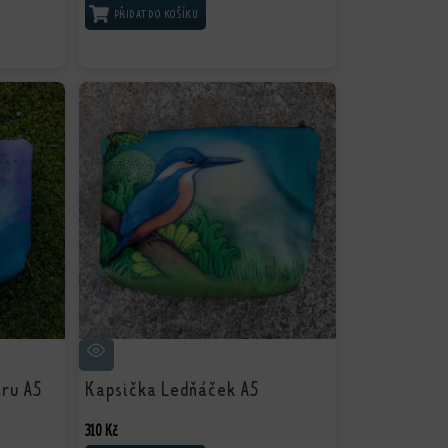
PŘIDAT DO KOŠÍKU
tru A5
Kapsička Ledňáček A5
310
Kč