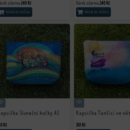
árek zdarma
Dárek zdarma
240
Kč
240
Kč
PŘIDAT DO KOŠÍKU
PŘIDAT DO KOŠÍKU
apsička Sluneční kočky A5
Kapsička Tančící ve vě
10
Kč
310
Kč