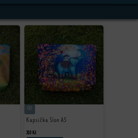
Kapsička Slon A5
310
Kč