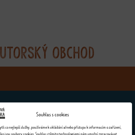
utorský obchod
Souhlas s cookies
Kontakty
li co nejlepší služby, používáme k ukládání a/nebo přístupu k informacím o zařízení,
ako jsou soubory cookies. Souhlas s těmito technologiemi nám umožní zpracovávat