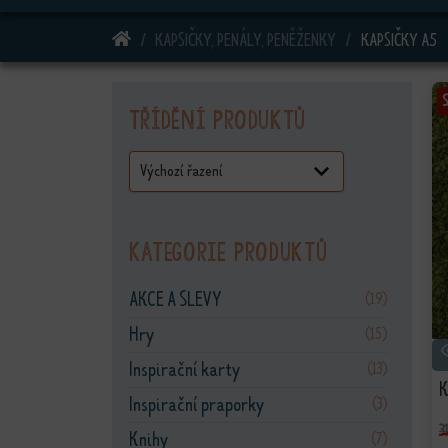
DOMŮ
KAPSIČKY, PENÁLY, PENĚŽENKY
KAPSIČKY A5
Třídění produktů
Kategorie produktů
AKCE A SLEVY
(19)
Hry
(15)
Inspirační karty
(13)
K
Inspirační praporky
(3)
3
Knihy
(7)