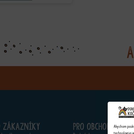
A
o zákazníky
Pro obchodníky
Abychom poskyt
technologie j