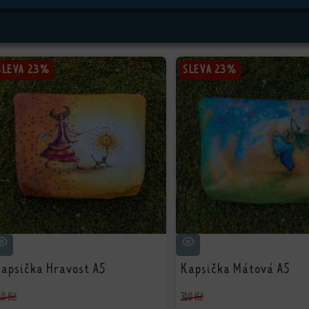
SLEVA
SLEVA
23%
23%
SLEVA
SLEVA
23%
23%
apsička Hravost A5
Kapsička Mátová A5
10
Kč
310
Kč