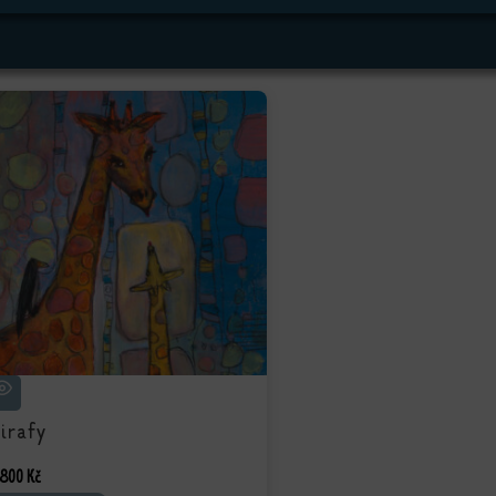
irafy
 800
Kč