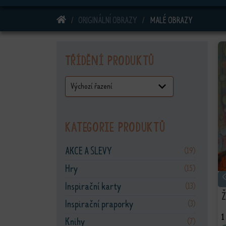
DOMŮ
ORIGINÁLNÍ OBRAZY
MALÉ OBRAZY
Třídění produktů
Kategorie produktů
AKCE A SLEVY
(19)
Hry
(15)
Inspirační karty
(13)
Ž
Inspirační praporky
(3)
1
Knihy
(7)