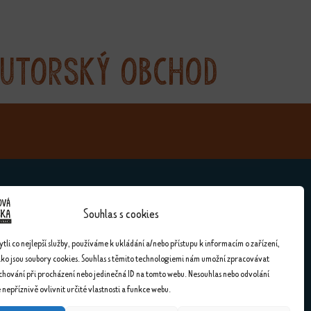
utorský obchod
Souhlas s cookies
Kontakty
li co nejlepší služby, používáme k ukládání a/nebo přístupu k informacím o zařízení,
ako jsou soubory cookies. Souhlas s těmito technologiemi nám umožní zpracovávat
Kontakty
 chování při procházení nebo jedinečná ID na tomto webu. Nesouhlas nebo odvolání
nepříznivě ovlivnit určité vlastnosti a funkce webu.