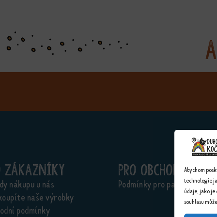
A
o zákazníky
Pro obchodníky
Abychom poskyt
technologie j
dy nákupu u nás
Podmínky pro partnery
údaje, jako je
koupíte naše výrobky
souhlasu může 
odní podmínky