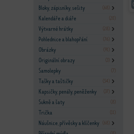
Bloky, zápisníky, sešity
(68)
❯
Kalendáře a diáře
(20)
Výtvarné hrátky
(28)
❯
Pohlednice a blahopřání
(76)
❯
Obrázky
(91)
❯
Originální obrazy
(3)
❯
Samolepky
(7)
Tašky a taštičky
(54)
❯
Kapsičky, penály, peněženky
(37)
❯
Sukně a šaty
(8)
Trička
(11)
Náušnice, přívěsky a klíčenky
(68)
❯
Přírodní mýdla
(8)