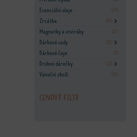
Esenciální oleje
(29)
Zrcátka
(43)
❯
Magnetky a otvíráky
(21)
Dárkové sady
(31)
❯
Dárkové čaje
(9)
Drobné dárečky
(23)
❯
Vánoční zboží
(20)
Cenový filtr