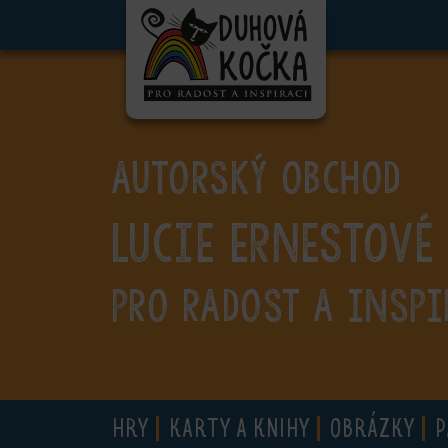
ubmenu
ubmenu
ubmenu
AUTORSKÝ OBCHOD
ubmenu
Lucie Ernestové
ubmenu
ubmenu
PRO RADOST A INSPI
ubmenu
HRY
KARTY A KNIHY
OBRÁZKY
P