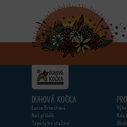
Duhová kočka
Pr
Lucie Ernestová
Výho
Náš příběh
Kde 
Tapety ke stažení
Obch