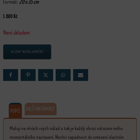
Formát:
20 x 35 cm
1 800
Kč
Není skladem
HLÍDAT NASKLADNĚNÍ
DALŠÍ INFORMACE
POPIS
Maluji na vlnách svých nálad a tak je každý obraz odrazem mého
momentálního nastavení. Nechci zapadnout do omezení vlastním