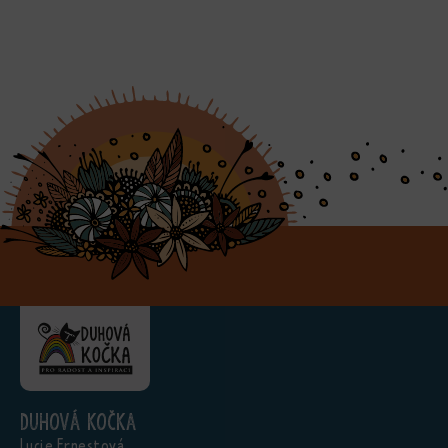
Duhová kočka
Lucie Ernestová