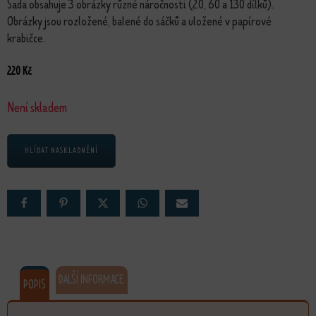
Sada obsahuje 3 obrázky různé náročnosti (20, 60 a 130 dílků).
Obrázky jsou rozložené, balené do sáčků a uložené v papírové
krabičce.
220
Kč
Není skladem
HLÍDAT NASKLADNĚNÍ
DALŠÍ INFORMACE
POPIS