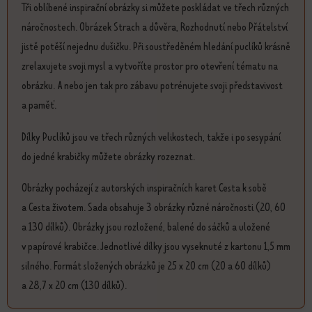
Tři oblíbené inspirační obrázky si můžete poskládat ve třech různých
náročnostech. Obrázek Strach a důvěra, Rozhodnutí nebo Přátelství
jistě potěší nejednu dušičku. Při soustředěném hledání puclíků krásně
zrelaxujete svoji mysl a vytvoříte prostor pro otevření tématu na
obrázku. A nebo jen tak pro zábavu potrénujete svoji představivost
a paměť.
Dílky Puclíků jsou ve třech různých velikostech, takže i po sesypání
do jedné krabičky můžete obrázky rozeznat.
Obrázky pocházejí z autorských inspiračních karet Cesta k sobě
a Cesta životem. Sada obsahuje 3 obrázky různé náročnosti (20, 60
a 130 dílků). Obrázky jsou rozložené, balené do sáčků a uložené
v papírové krabičce. Jednotlivé dílky jsou vyseknuté z kartonu 1,5 mm
silného. Formát složených obrázků je 25 x 20 cm (20 a 60 dílků)
a 28,7 x 20 cm (130 dílků).