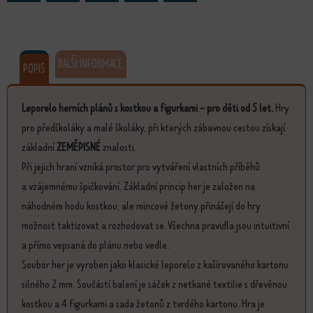
DALŠÍ INFORMACE
POPIS
Leporelo herních plánů s kostkou a figurkami - pro děti od 5 let.
Hry
pro předškoláky a malé školáky, při kterých zábavnou cestou získají
základní
ZEMĚPISNÉ
znalosti.
Při jejich hraní vzniká prostor pro vytváření vlastních příběhů
a vzájemnému špičkování. Základní princip her je založen na
náhodném hodu kostkou, ale mincové žetony přinášejí do hry
možnost taktizovat a rozhodovat se. Všechna pravidla jsou intuitivní
a přímo vepsaná do plánu nebo vedle.
Soubor her je vyroben jako klasické leporelo z kašírovaného kartonu
silného 2 mm. Součástí balení je sáček z netkané textilie s dřevěnou
kostkou a 4 figurkami a sada žetonů z tvrdého kartonu. Hra je