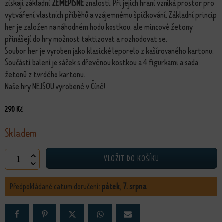
získají základní
ZEMĚPISNÉ
znalosti. Při jejich hraní vzniká prostor pro
vytváření vlastních příběhů a vzájemnému špičkování. Základní princip
her je založen na náhodném hodu kostkou, ale mincové žetony
přinášejí do hry možnost taktizovat a rozhodovat se.
Soubor her je vyroben jako klasické leporelo z kašírovaného kartonu.
Součástí balení je sáček s dřevěnou kostkou a 4 figurkami a sada
žetonů z tvrdého kartonu.
Naše hry NEJSOU vyrobené v Číně!
290
Kč
Skladem
4 cestovatelské hry množství
VLOŽIT DO KOŠÍKU
Předpokládané datum doručení:
pátek, 7. srpna