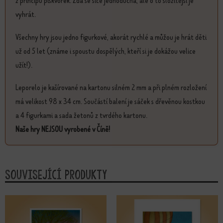
z principu piškvorek. Zdá se sice jednoduchá, ale o to složitější je
vyhrát.
Všechny hry jsou jedno figurkové, akorát rychlé a můžou je hrát děti
už od 5 let (známe i spoustu dospělých, kteří si je dokážou velice
užít!).
Leporelo je kašírované na kartonu silném 2 mm a při plném rozložení
má velikost 98 x 34 cm. Součástí balení je sáček s dřevěnou kostkou
a 4 figurkami a sada žetonů z tvrdého kartonu.
Naše hry NEJSOU vyrobené v Číně!
Související produkty
Tento produkt má více variant. Možn