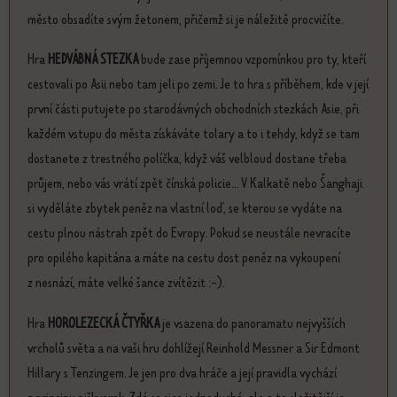
město obsadíte svým žetonem, přičemž si je náležitě procvičíte.
Hra
HEDVÁBNÁ STEZKA
bude zase příjemnou vzpomínkou pro ty, kteří
cestovali po Asii nebo tam jeli po zemi. Je to hra s příběhem, kde v její
první části putujete po starodávných obchodních stezkách Asie, při
každém vstupu do města získáváte tolary a to i tehdy, když se tam
dostanete z trestného políčka, když váš velbloud dostane třeba
průjem, nebo vás vrátí zpět čínská policie... V Kalkatě nebo Šanghaji
si vyděláte zbytek peněz na vlastní loď, se kterou se vydáte na
cestu plnou nástrah zpět do Evropy. Pokud se neustále nevracíte
pro opilého kapitána a máte na cestu dost peněz na vykoupení
z nesnází, máte velké šance zvítězit :-).
Hra
HOROLEZECKÁ ČTYŘKA
je vsazena do panoramatu nejvyšších
vrcholů světa a na vaši hru dohlížejí Reinhold Messner a Sir Edmont
Hillary s Tenzingem. Je jen pro dva hráče a její pravidla vychází