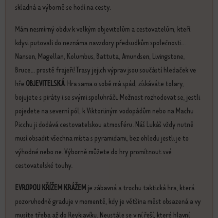
skladná a výborně se hodí na cesty.
Mám nesmírný obdiv k velkým objevitelům a cestovatelům, kteří
kdysi putovali do neznáma navzdory předsudkům společnosti...
Nansen, Magellan, Kolumbus, Battuta, Amundsen, Livingstone,
Bruce... prostě frajeři! Trasy jejich výprav jsou součástí hledaček ve
hře
OBJEVITELSKÁ
. Hra sama o sobě má spád, získáváte tolary,
bojujete s piráty i se svými spoluhráči. Možnost rozhodovat se, jestli
pojedete na severní pól, k Viktoriiným vodopádům nebo na Machu
Picchu ji dodává cestovatelskou atmosféru. Náš Lukáš vždy nutně
musí obsadit všechna místa s pyramidami, bez ohledu jestli je to
výhodné nebo ne. Výborně můžete do hry promítnout své
cestovatelské touhy.
EVROPOU KŘÍŽEM KRÁŽEM
je zábavná a trochu taktická hra, která
pozoruhodně graduje v momentě, kdy je většina měst obsazená a vy
musíte třeba až do Reykjavíku. Neustále se v ní řeší, které hlavní