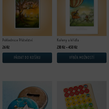
Pohlednice Přátelství
Kořeny a křídla
Rozpětí cen: 230 Kč až 4
26
Kč
230
Kč
–
450
Kč
PŘIDAT DO KOŠÍKU
VÝBĚR MOŽNOSTÍ