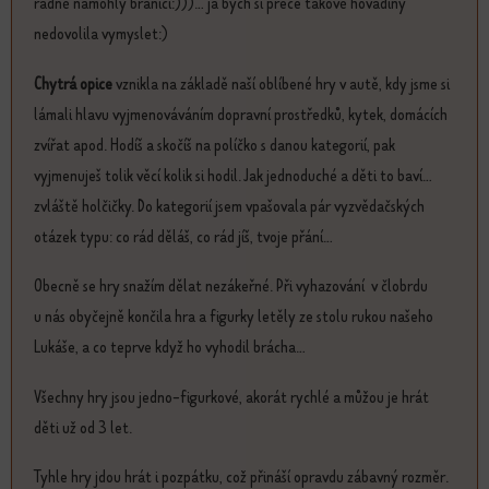
řádně namohly bránici:)))... já bych si přece takové hovadiny
nedovolila vymyslet:)
Chytrá opice
vznikla na základě naší oblíbené hry v autě, kdy jsme si
lámali hlavu vyjmenováváním dopravní prostředků, kytek, domácích
zvířat apod. Hodíš a skočíš na políčko s danou kategorií, pak
vyjmenuješ tolik věcí kolik si hodil. Jak jednoduché a děti to baví...
zvláště holčičky. Do kategorií jsem vpašovala pár vyzvědačských
otázek typu: co rád děláš, co rád jíš, tvoje přání...
Obecně se hry snažím dělat nezákeřné. Při vyhazování v člobrdu
u nás obyčejně končila hra a figurky letěly ze stolu rukou našeho
Lukáše, a co teprve když ho vyhodil brácha...
Všechny hry jsou jedno-figurkové, akorát rychlé a můžou je hrát
děti už od 3 let.
Tyhle hry jdou hrát i pozpátku, což přináší opravdu zábavný rozměr.