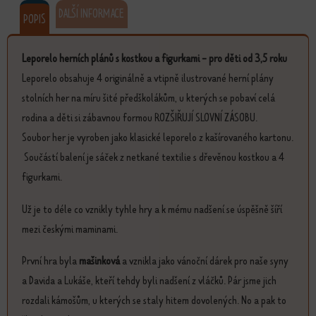
DALŠÍ INFORMACE
POPIS
Leporelo herních plánů s kostkou a figurkami - pro děti od 3,5 roku
Leporelo obsahuje 4 originálně a vtipně ilustrované herní plány
stolních her na míru šité předškolákům, u kterých se pobaví celá
rodina a děti si zábavnou formou ROZŠIŘUJÍ SLOVNÍ ZÁSOBU.
Soubor her je vyroben jako klasické leporelo z kašírovaného kartonu.
Součástí balení je sáček z netkané textilie s dřevěnou kostkou a 4
figurkami.
Už je to déle co vznikly tyhle hry a k mému nadšení se úspěšně šíří
mezi českými maminami.
První hra byla
mašinková
a vznikla jako vánoční dárek pro naše syny
a Davida a Lukáše, kteří tehdy byli nadšení z vláčků. Pár jsme jich
rozdali kámošům, u kterých se staly hitem dovolených. No a pak to