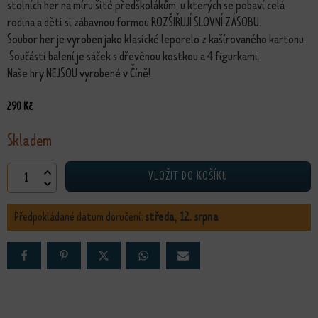
stolních her na míru šité předškolákům, u kterých se pobaví celá
rodina a děti si zábavnou formou ROZŠIŘUJÍ SLOVNÍ ZÁSOBU.
Soubor her je vyroben jako klasické leporelo z kašírovaného kartonu.
Součástí balení je sáček s dřevěnou kostkou a 4 figurkami.
Naše hry NEJSOU vyrobené v Číně!
290
Kč
Skladem
4 veselé hry množství
VLOŽIT DO KOŠÍKU
Předpokládané datum doručení:
středa, 12. srpna