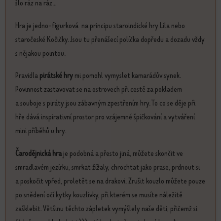
šlo ráz na ráz...
Hra je jedno-figurková na principu staroindické hry Lila nebo
staročeské Kočičky. Jsou tu přenášecí políčka dopředu a dozadu vždy
s nějakou pointou.
Pravidla
pirátské hry
mi pomohl vymyslet kamarádův synek.
Povinnost zastavovat se na ostrovech při cestě za pokladem
a souboje s piráty jsou zábavným zpestřením hry. To co se děje při
hře dává inspirativní prostor pro vzájemné špičkování a vytváření
mini příběhů u hry.
Čarodějnická hra
je podobná a přesto jiná, můžete skončit ve
smradlavém jezírku, smrkat žížaly, chrochtat jako prase, prdnout si
a poskočit vpřed, proletět se na drakovi. Zrušit kouzlo můžete pouze
po snědení očí kytky kouzlivky, při kterém se musíte náležitě
zašklebit. Většinu těchto zápletek vymýšlely naše děti, přičemž si