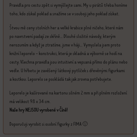
Pravidla pro cestu zpět si vymýšlejte sami. My u pirátů třeba honíme
toho, kdo získal poklad a snažíme se v souboji jeho poklad získat.
Štvou mě ceny stolních her a velké krabice plné ničeho, které nám
po navrstvení padají ze skříně... Dlouhé složité návody, kterým
nerozumím a když je ztratíme, jsme v háji... Vymyslela jsem proto
knižní leporelo - konstrukci, která je skladná a výborně se hodí na
cesty. Všechna pravidla jsou intuitivní a vepsaná přímo do plánu nebo
vedle. U hřbetu je zavěšený látkový pytlíček s dřevěnými figurkami
a kostkou. Leporelo se poskládá tak jak zrovna potřebujete.
Leporelo je kašírované na kartonu silném 2 mm a při plném rozložení
má velikost 98 x 34 cm.
Naše hry NEJSOU vyrobené v Číně!
Doporučuji vyrobit si osobní figurky z FIMA 🙂