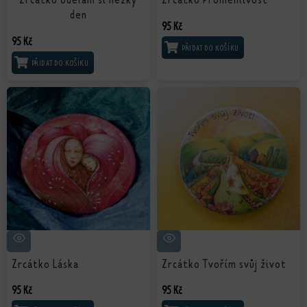
den
95
Kč
95
Kč
PŘIDAT DO KOŠÍKU
PŘIDAT DO KOŠÍKU
Zrcátko Láska
Zrcátko Tvořím svůj život
95
Kč
95
Kč