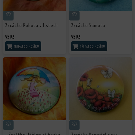
Zrcátko Pohoda v listech
Zrcátko Samota
95
Kč
95
Kč
PŘIDAT DO KOŠÍKU
PŘIDAT DO KOŠÍKU
Zrcátko Udělám si hezký
Zrcátko Proměnlivost