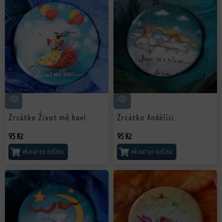
Zrcátko Život mě baví
Zrcátko Andělíci
95
Kč
95
Kč
PŘIDAT DO KOŠÍKU
PŘIDAT DO KOŠÍKU