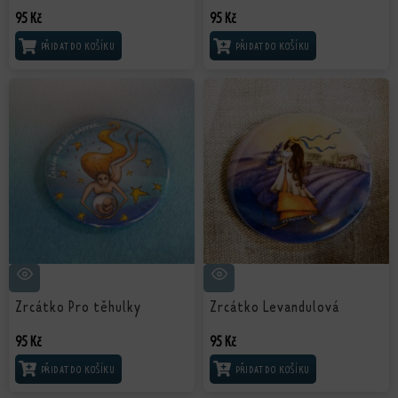
95
Kč
95
Kč
PŘIDAT DO KOŠÍKU
PŘIDAT DO KOŠÍKU
Zrcátko Pro těhulky
Zrcátko Levandulová
95
Kč
95
Kč
PŘIDAT DO KOŠÍKU
PŘIDAT DO KOŠÍKU