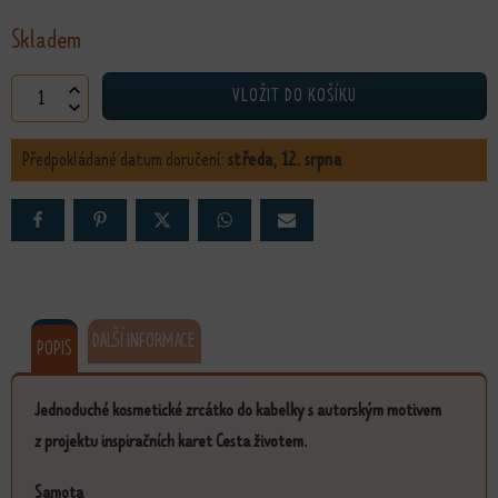
Skladem
Zrcátko Samota množství
VLOŽIT DO KOŠÍKU
Předpokládané datum doručení:
středa, 12. srpna
DALŠÍ INFORMACE
POPIS
Jednoduché kosmetické zrcátko do kabelky s autorským motivem
z projektu inspiračních karet Cesta životem.
Samota