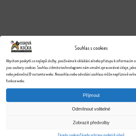
Souhlas s cookies
Abychom poskytli co nejlepší služby, používáme k ukládání a/nebo přístupu k informacím o
jsou soubory cookies. Souhlas s těmito technologiemi nám umožní zpracovávat údaje, jako
nebo jedinečná ID na tomto webu. Nesouhlas nebo odvolání souhlasu může nepříznivě ovlivn
funkce webu.
Příjmout
Odmítnout volitelné
Zobrazit předvolby
Zásady cookies
Zásady ochrany osobních údajů