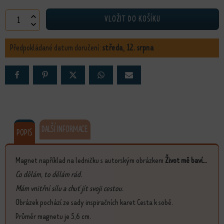
Magnet Život mě baví s balónky množství
VLOŽIT DO KOŠÍKU
Předpokládané datum doručení:
středa, 12. srpna
DALŠÍ INFORMACE
POPIS
Magnet například na ledničku s autorským obrázkem
Život mě baví...
Co dělám, to dělám rád.
Mám vnitřní sílu a chuť jít svoji cestou.
Obrázek pochází ze sady inspiračních karet Cesta k sobě.
Průměr magnetu je 5,6 cm.