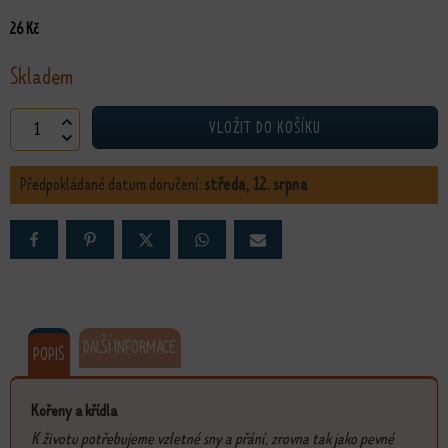
26
Kč
Skladem
Pohlednice Kořeny a křídla množství
VLOŽIT DO KOŠÍKU
Předpokládané datum doručení:
středa, 12. srpna
DALŠÍ INFORMACE
POPIS
Kořeny a křídla
K životu potřebujeme vzletné sny a přání, zrovna tak jako pevné