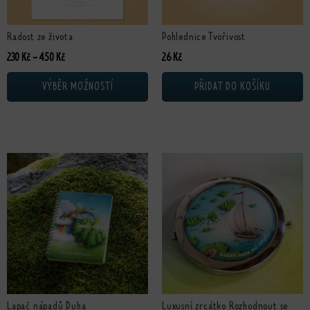
Radost ze života
Pohlednice Tvořivost
Rozpětí cen: 230 Kč až 450 Kč
230
Kč
–
450
Kč
26
Kč
VÝBĚR MOŽNOSTÍ
PŘIDAT DO KOŠÍKU
Lapač nápadů Duha
Luxusní zrcátko Rozhodnout se