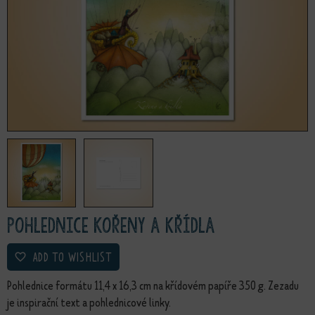
Pohlednice Kořeny a křídla
ADD TO WISHLIST
Pohlednice formátu 11,4 x 16,3 cm na křídovém papíře 350 g. Zezadu
je inspirační text a pohlednicové linky.