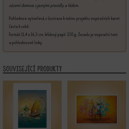
zázemí domova s jasnými pravidly a řádem.
Pohlednice vytvořená z ilustrace k mému projektu inspiračních karet
Cesta k sobě.
Formát 11,4 x 16,3 cm, křídový papír 350 g. Zezadu je inspirační text
a pohlednicové linky.
Související produkty
Tento produkt má více variant. Možnosti lze vybrat na stránce produktu