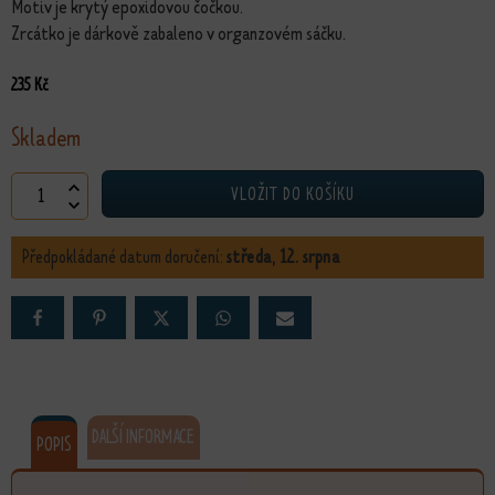
Motiv je krytý epoxidovou čočkou.
Zrcátko je dárkově zabaleno v organzovém sáčku.
235
Kč
Skladem
Luxusní zrcátko Kdo je nejdůležitější množství
VLOŽIT DO KOŠÍKU
Předpokládané datum doručení:
středa, 12. srpna
DALŠÍ INFORMACE
POPIS