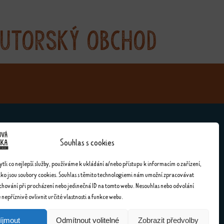
utorský obchod
Souhlas s cookies
Kontakty
li co nejlepší služby, používáme k ukládání a/nebo přístupu k informacím o zařízení,
ako jsou soubory cookies. Souhlas s těmito technologiemi nám umožní zpracovávat
Kontakty
 chování při procházení nebo jedinečná ID na tomto webu. Nesouhlas nebo odvolání
nepříznivě ovlivnit určité vlastnosti a funkce webu.
íjmout
Odmítnout volitelné
Zobrazit předvolby