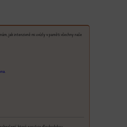
ínám, jak intenzivně mi uvízly v paměti všechny naše
ona
.
echnologií, která zaručuje dlouhodobou