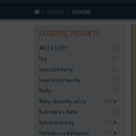
DOMŮ
OBRÁZKY
HARMONIE
Kategorie produktů
AKCE A SLEVY
(19)
Hry
(15)
Inspirační karty
(13)
Inspirační praporky
(3)
Knihy
(7)
Bloky, zápisníky, sešity
(68)
❯
Kalendáře a diáře
(20)
Výtvarné hrátky
(28)
❯
Pohlednice a blahopřání
(76)
❯