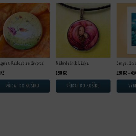
Tento prod
gnet Radost ze života
Náhrdelník Láska
Smysl živ
0
Kč
180
Kč
230
Kč
–
45
PŘIDAT DO KOŠÍKU
PŘIDAT DO KOŠÍKU
VÝB