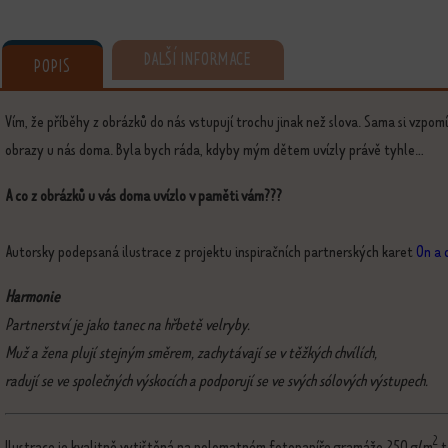
DALŠÍ INFORMACE
POPIS
Vím, že příběhy z obrázků do nás vstupují trochu jinak než slova. Sama si vzpom
obrazy u nás doma. Byla bych ráda, kdyby mým dětem uvízly právě tyhle...
A co z obrázků u vás doma uvízlo v paměti vám???
Autorsky podepsaná ilustrace z projektu inspiračních partnerských karet
On a 
Harmonie
Partnerství je jako tanec na hřbetě velryby.
Muž a žena plují stejným směrem, zachytávají se v těžkých chvílích,
radují se ve společných výskocích a podporují se ve svých sólových výstupech.
2
Ilustrace je kvalitně vytištěná na polomatném fotopapíře gramáže 250 g/m
t