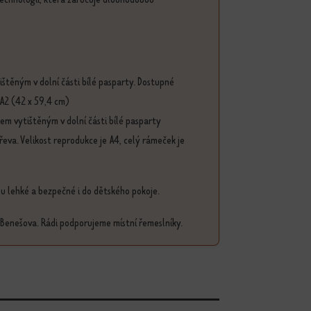
štěným v dolní části bílé pasparty. Dostupné
 A2 (42 x 59,4 cm)
em vytištěným v dolní části bílé pasparty
a. Velikost reprodukce je A4, celý rámeček je
sou lehké a bezpečné i do dětského pokoje.
 Benešova. Rádi podporujeme místní řemeslníky.