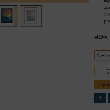
insp
zar
z bo
je v
od:
230
Kč
Harmonie
Předpokl