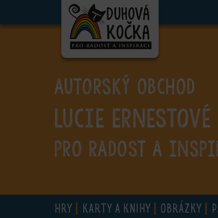
ubmenu
ubmenu
ubmenu
AUTORSKÝ OBCHOD
ubmenu
Lucie Ernestové
ubmenu
ubmenu
PRO RADOST A INSPI
ubmenu
HRY
KARTY A KNIHY
OBRÁZKY
P