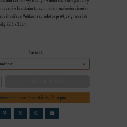
iračním textem vytištěným v dolní části bílé pasparty
ámovaná v kvalitním tmavohnědém, mořeném rámečku
rového dřeva. Velikost reprodukce je A4, celý rámeček
elký 22,5 x 31 cm.
Formát
VLOŽIT DO KOŠÍKU
 množství
ádané datum doručení:
středa, 12. srpna