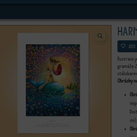
Har
ADD
Ilustrace 
gramáže 
stálobare
Obrázky na
Obr
insp
Dost
cm),
Obr