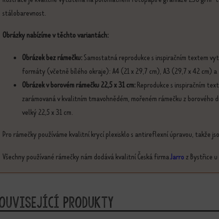
stálobarevnost.
Obrázky nabízíme v těchto variantách:
Obrázek bez rámečku:
Samostatná reprodukce s inspiračním textem vyti
formáty (včetně bílého okraje): A4 (21 x 29,7 cm), A3 (29,7 x 42 cm) a
Obrázek v borovém rámečku 22,5 x 31 cm:
Reprodukce s inspiračním text
zarámovaná v kvalitním tmavohnědém, mořeném rámečku z borového dřev
velký 22,5 x 31 cm.
Pro rámečky používáme kvalitní krycí plexisklo s antireflexní úpravou, takže j
Všechny používané rámečky nám dodává kvalitní Česká firma
Jarro
z Bystřice u
ouvisející produkty