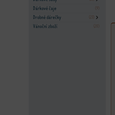
Dárkové čaje
(9)
Drobné dárečky
(23)
❯
Vánoční zboží
(20)