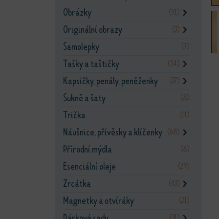
Obrázky
(91)
❯
Originální obrazy
(3)
❯
Samolepky
(7)
Tašky a taštičky
(54)
❯
Kapsičky, penály, peněženky
(37)
❯
Sukně a šaty
(8)
Trička
(11)
Náušnice, přívěsky a klíčenky
(68)
❯
Přírodní mýdla
(8)
Esenciální oleje
(29)
Zrcátka
(43)
❯
Magnetky a otvíráky
(21)
Dárkové sady
(31)
❯