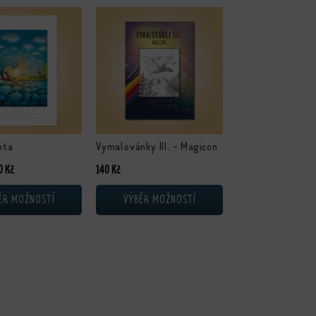
ukt má více variant. Možnosti lze vybrat na stránce produktu
Tento produkt má více variant. Možnosti lze vybrat 
ota
Vymalovánky III. - Magicon
Rozpětí cen: 230 Kč až 450 Kč
0
Kč
140
Kč
ĚR MOŽNOSTÍ
VÝBĚR MOŽNOSTÍ