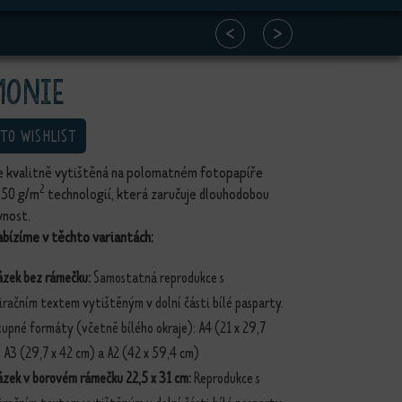
<
>
monie
 TO WISHLIST
je kvalitně vytištěná na polomatném fotopapíře
2
250 g/m
technologií, která zaručuje dlouhodobou
vnost.
bízíme v těchto variantách:
ázek bez rámečku:
Samostatná reprodukce s
iračním textem vytištěným v dolní části bílé pasparty.
upné formáty (včetně bílého okraje): A4 (21 x 29,7
 A3 (29,7 x 42 cm) a A2 (42 x 59,4 cm)
ázek v borovém rámečku 22,5 x 31 cm:
Reprodukce s