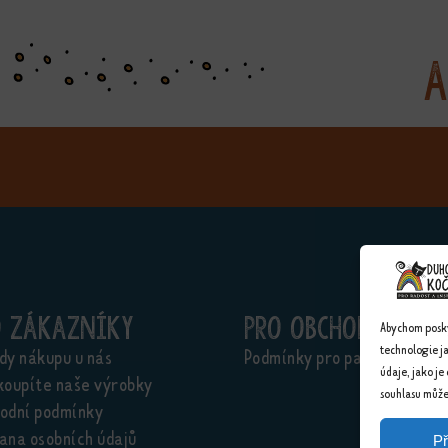
A
o zákazníky
Pro obchodníky
Abychom poskyt
technologie j
dy nákupu u nás
Podmínky pro partnery
údaje, jako je
koupíte naše výrobky
souhlasu může 
odní podmínky
ana osobních údajů
Př