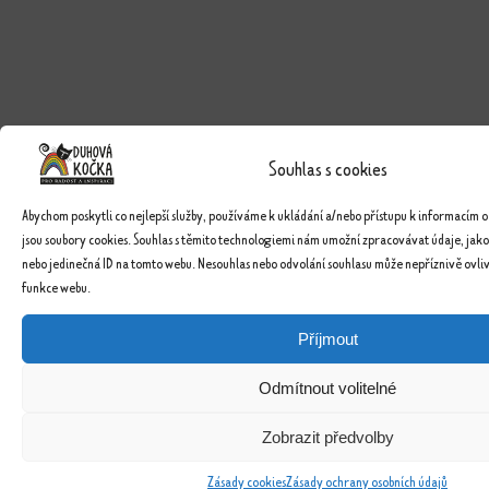
Souhlas s cookies
Abychom poskytli co nejlepší služby, používáme k ukládání a/nebo přístupu k informacím o
jsou soubory cookies. Souhlas s těmito technologiemi nám umožní zpracovávat údaje, jako
nebo jedinečná ID na tomto webu. Nesouhlas nebo odvolání souhlasu může nepříznivě ovlivn
funkce webu.
Příjmout
Odmítnout volitelné
Zobrazit předvolby
Zásady cookies
Zásady ochrany osobních údajů