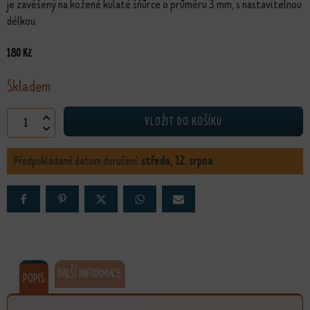
je zavěšený na kožené kulaté šňůrce o průměru 3 mm, s nastavitelnou
délkou.
180
Kč
Skladem
Náhrdelník Kdo je nejdůležitější množství
VLOŽIT DO KOŠÍKU
Předpokládané datum doručení:
středa, 12. srpna
DALŠÍ INFORMACE
POPIS