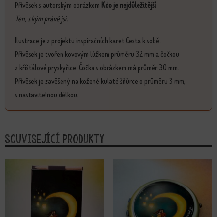
Přívěsek s autorským obrázkem
Kdo je nejdůležitější
Ten, s kým právě jsi.
Ilustrace je z projektu inspiračních karet Cesta k sobě.
Přívěsek je tvořen kovovým lůžkem průměru 32 mm a čočkou
z křišťálové pryskyřice. Čočka s obrázkem má průměr 30 mm.
Přívěsek je zavěšený na kožené kulaté šňůrce o průměru 3 mm,
s nastavitelnou délkou.
Související produkty