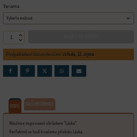
Varianta
Náušnice Láska množství
VLOŽIT DO KOŠÍKU
Předpokládané datum doručení:
středa, 12. srpna
DALŠÍ INFORMACE
POPIS
Náušnice inspirované obrázkem "Láska".
Perfektně se hodí k našemu přívěsku Láska.