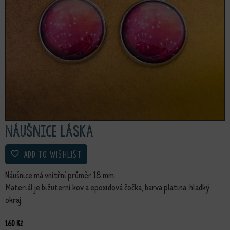
Náušnice Láska
ADD TO WISHLIST
Náušnice má vnitřní průměr 18 mm.
Materiál je bižuterní kov a epoxidová čočka, barva platina, hladký
okraj.
160
Kč