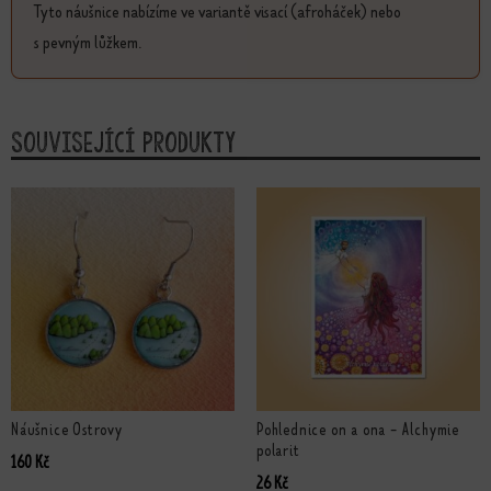
Tyto náušnice nabízíme ve variantě visací (afroháček) nebo
s pevným lůžkem.
Související produkty
Náušnice Ostrovy
Pohlednice on a ona - Alchymie
polarit
160
Kč
26
Kč