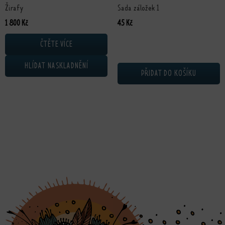
Žirafy
Sada záložek 1
1 800
Kč
45
Kč
ČTĚTE VÍCE
HLÍDAT NASKLADNĚNÍ
PŘIDAT DO KOŠÍKU