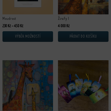
Moudrost
Žirafy I
Rozpětí cen: 230 Kč až 450 Kč
230
Kč
–
450
Kč
4 000
Kč
VÝBĚR MOŽNOSTÍ
PŘIDAT DO KOŠÍKU