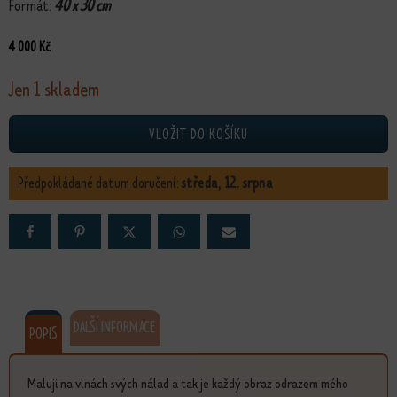
Formát:
40 x 30 cm
4 000
Kč
Jen 1 skladem
Běžící žirafy množství
VLOŽIT DO KOŠÍKU
Předpokládané datum doručení:
středa, 12. srpna
DALŠÍ INFORMACE
POPIS
Maluji na vlnách svých nálad a tak je každý obraz odrazem mého