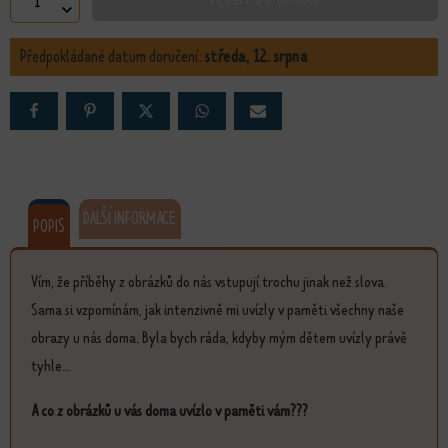
Humor množství
Předpokládané datum doručení:
středa, 12. srpna
DALŠÍ INFORMACE
POPIS
Vím, že příběhy z obrázků do nás vstupují trochu jinak než slova.
Sama si vzpomínám, jak intenzivně mi uvízly v paměti všechny naše
obrazy u nás doma. Byla bych ráda, kdyby mým dětem uvízly právě
tyhle...
A co z obrázků u vás doma uvízlo v paměti vám???