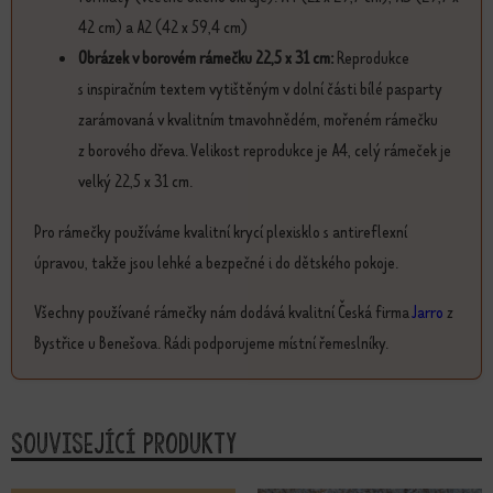
42 cm) a A2 (42 x 59,4 cm)
Obrázek v borovém rámečku 22,5 x 31 cm:
Reprodukce
s inspiračním textem vytištěným v dolní části bílé pasparty
zarámovaná v kvalitním tmavohnědém, mořeném rámečku
z borového dřeva. Velikost reprodukce je A4, celý rámeček je
velký 22,5 x 31 cm.
Pro rámečky používáme kvalitní krycí plexisklo s antireflexní
úpravou, takže jsou lehké a bezpečné i do dětského pokoje.
Všechny používané rámečky nám dodává kvalitní Česká firma
Jarro
z
Bystřice u Benešova. Rádi podporujeme místní řemeslníky.
Související produkty