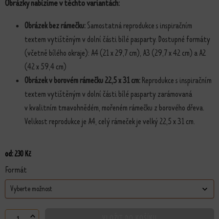
Obrázky nabízíme v těchto variantách:
Obrázek bez rámečku:
Samostatná reprodukce s inspiračním
textem vytištěným v dolní části bílé pasparty. Dostupné formáty
(včetně bílého okraje): A4 (21 x 29,7 cm), A3 (29,7 x 42 cm) a A2
(42 x 59,4 cm)
Obrázek v borovém rámečku 22,5 x 31 cm:
Reprodukce s inspiračním
textem vytištěným v dolní části bílé pasparty zarámovaná
v kvalitním tmavohnědém, mořeném rámečku z borového dřeva.
Velikost reprodukce je A4, celý rámeček je velký 22,5 x 31 cm.
od:
230
Kč
Formát
VLOŽIT DO KOŠÍKU