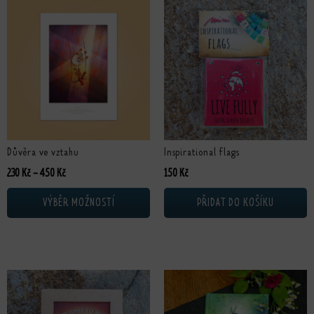
Tento produkt má více variant. Možnosti lze vybrat na stránce produktu
Důvěra ve vztahu
Inspirational flags
Rozpětí cen: 230 Kč až 450 Kč
230
Kč
–
450
Kč
150
Kč
VÝBĚR MOŽNOSTÍ
PŘIDAT DO KOŠÍKU