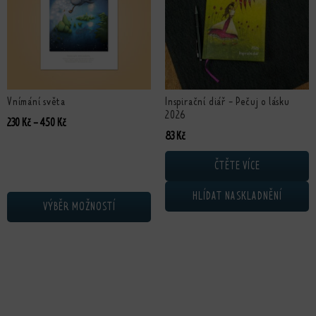
Vnímání světa
Inspirační diář - Pečuj o lásku
2026
Rozpětí cen: 230 Kč až 450 Kč
230
Kč
–
450
Kč
Původní cena byla: 330 Kč.
Aktuální cena je: 83 Kč.
83
Kč
ČTĚTE VÍCE
HLÍDAT NASKLADNĚNÍ
VÝBĚR MOŽNOSTÍ