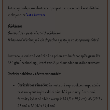
Autorsky podepsaná ilustrace z projektu inspiračních karet dětské
spokojenosti
Cesta životem
.
Očekávání
Osvoboď se z pasti vlastních očekávání.
Nikdo neví předem, jak vše dopadne a jestli je to doopravdy dobré.
Ilustrace je kvalitně vytištěná na polomatném fotopapíře gramáže
2
280 g/m
technologií, která zaručuje dlouhodobou stálobarevnost.
Obrázky nabízíme v těchto variantách:
Obrázek bez rámečku:
Samostatná reprodukce s inspiračním
textem vytištěným v dolní části bílé pasparty. Dostupné
formáty (včetně bílého okraje): A4 (21 x 29,7 cm), A3 (29,7 x
42 cm) a A2 (42 x 59,4 cm)