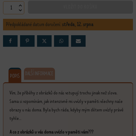
Očekávání množství
VLOŽIT DO KOŠÍKU
Předpokládané datum doručení:
středa, 12. srpna
DALŠÍ INFORMACE
POPIS
Vím, že příběhy z obrázků do nás vstupují trochu jinak než slova.
Sama si vzpomínám, jak intenzivně mi uvízly v paměti všechny naše
obrazy u nás doma. Byla bych ráda, kdyby mým dětem uvízly právě
tyhle...
A co z obrázků u vás doma uvízlo v paměti vám???