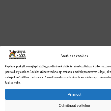
Souhlas s cookies
Abychom poskytli co nejlepší služby, používáme k ukládání a/nebo přístupu k informacím o
jsou soubory cookies. Souhlas s těmito technologiemi nám umožní zpracovávat údaje, jako
nebo jedinečná ID na tomto webu. Nesouhlas nebo odvolání souhlasu může nepříznivě ovlivn
funkce webu.
Příjmout
Odmítnout volitelné