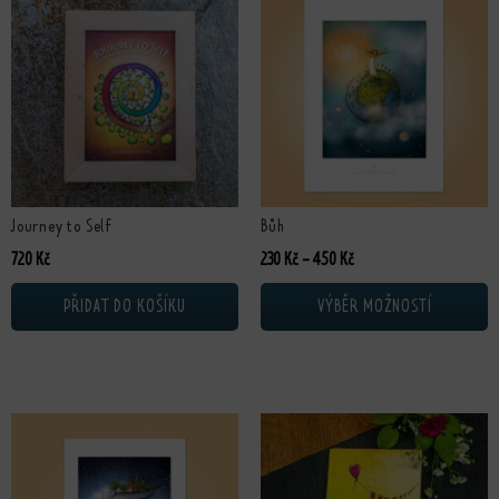
Journey to Self
Bůh
Rozpětí cen: 230 Kč až 4
720
Kč
230
Kč
–
450
Kč
PŘIDAT DO KOŠÍKU
VÝBĚR MOŽNOSTÍ
Tento produkt má více variant. Možnosti lze vybrat na stránce produktu