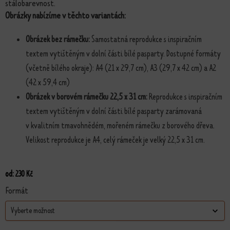
stálobarevnost.
Obrázky nabízíme v těchto variantách:
Obrázek bez rámečku:
Samostatná reprodukce s inspiračním
textem vytištěným v dolní části bílé pasparty. Dostupné formáty
(včetně bílého okraje): A4 (21 x 29,7 cm), A3 (29,7 x 42 cm) a A2
(42 x 59,4 cm)
Obrázek v borovém rámečku 22,5 x 31 cm:
Reprodukce s inspiračním
textem vytištěným v dolní části bílé pasparty zarámovaná
v kvalitním tmavohnědém, mořeném rámečku z borového dřeva.
Velikost reprodukce je A4, celý rámeček je velký 22,5 x 31 cm.
od:
230
Kč
Formát