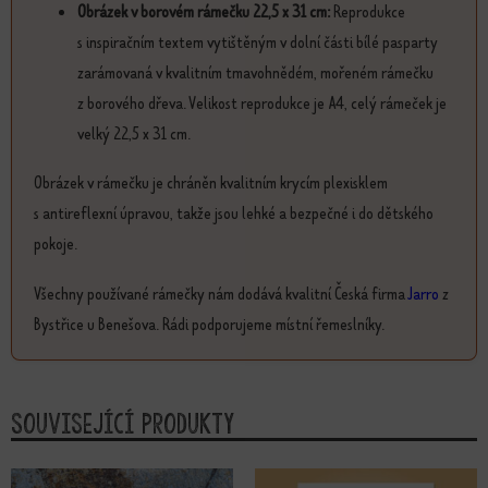
Obrázek v borovém rámečku 22,5 x 31 cm:
Reprodukce
s inspiračním textem vytištěným v dolní části bílé pasparty
zarámovaná v kvalitním tmavohnědém, mořeném rámečku
z borového dřeva. Velikost reprodukce je A4, celý rámeček je
velký 22,5 x 31 cm.
Obrázek v rámečku je chráněn kvalitním krycím plexisklem
s antireflexní úpravou, takže jsou lehké a bezpečné i do dětského
pokoje.
Všechny používané rámečky nám dodává kvalitní Česká firma
Jarro
z
Bystřice u Benešova. Rádi podporujeme místní řemeslníky.
Související produkty
Tento produkt má více variant. Možn