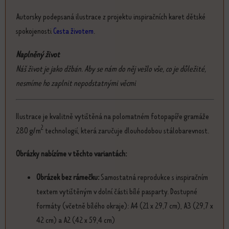
Autorsky podepsaná ilustrace z projektu inspiračních karet dětské
spokojenosti
Cesta životem
.
Naplněný život
Náš život je jako džbán. Aby se nám do něj vešlo vše, co je důležité,
nesmíme ho zaplnit nepodstatnými věcmi
Ilustrace je kvalitně vytištěná na polomatném fotopapíře gramáže
2
280 g/m
technologií, která zaručuje dlouhodobou stálobarevnost.
Obrázky nabízíme v těchto variantách:
Obrázek bez rámečku:
Samostatná reprodukce s inspiračním
textem vytištěným v dolní části bílé pasparty. Dostupné
formáty (včetně bílého okraje): A4 (21 x 29,7 cm), A3 (29,7 x
42 cm) a A2 (42 x 59,4 cm)