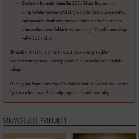
Obrázek v borovém rámečku 22,5 x 31 cm:
Reprodukce
s inspiračním textem vytištěným v dolní části bílé pasparty
zarámovaná v kvalitním tmavohnědém, mořeném rámečku
z borového dřeva. Velikost reprodukce je A4, celý rámeček je
velký 22,5 x 31 cm.
Obrázek v rámečku je chráněn kvalitním krycím plexisklem
s antireflexní úpravou, takže jsou lehké a bezpečné i do dětského
pokoje.
Všechny používané rámečky nám dodává kvalitní Česká firma
Jarro
z
Bystřice u Benešova. Rádi podporujeme místní řemeslníky.
Související produkty
Tento produkt má více variant. Možnosti lze vybrat na stránce produktu