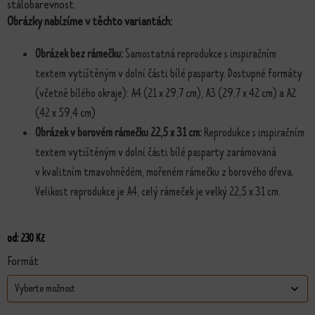
stálobarevnost.
Obrázky nabízíme v těchto variantách:
Obrázek bez rámečku:
Samostatná reprodukce s inspiračním
textem vytištěným v dolní části bílé pasparty. Dostupné formáty
(včetně bílého okraje): A4 (21 x 29,7 cm), A3 (29,7 x 42 cm) a A2
(42 x 59,4 cm)
Obrázek v borovém rámečku 22,5 x 31 cm:
Reprodukce s inspiračním
textem vytištěným v dolní části bílé pasparty zarámovaná
v kvalitním tmavohnědém, mořeném rámečku z borového dřeva.
Velikost reprodukce je A4, celý rámeček je velký 22,5 x 31 cm.
od:
230
Kč
Formát