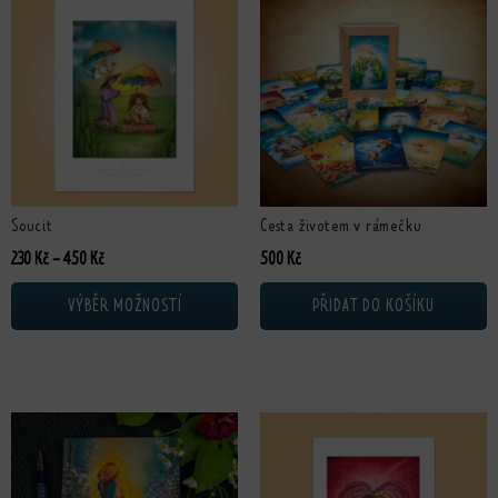
Soucit
Cesta životem v rámečku
Rozpětí cen: 230 Kč až 450 Kč
230
Kč
–
450
Kč
500
Kč
VÝBĚR MOŽNOSTÍ
PŘIDAT DO KOŠÍKU
Tento produkt má více variant. Možn