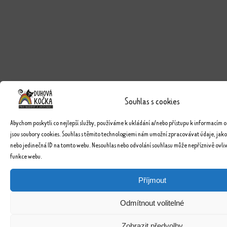
Souhlas s cookies
Abychom poskytli co nejlepší služby, používáme k ukládání a/nebo přístupu k informacím o
jsou soubory cookies. Souhlas s těmito technologiemi nám umožní zpracovávat údaje, jako
nebo jedinečná ID na tomto webu. Nesouhlas nebo odvolání souhlasu může nepříznivě ovlivn
funkce webu.
Příjmout
Odmítnout volitelné
Zobrazit předvolby