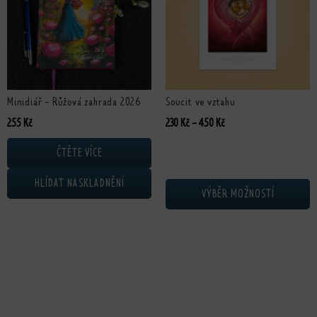
Minidiář - Růžová zahrada 2026
Soucit ve vztahu
Rozpětí cen: 230 Kč až 4
255
Kč
230
Kč
–
450
Kč
ČTĚTE VÍCE
HLÍDAT NASKLADNĚNÍ
VÝBĚR MOŽNOSTÍ