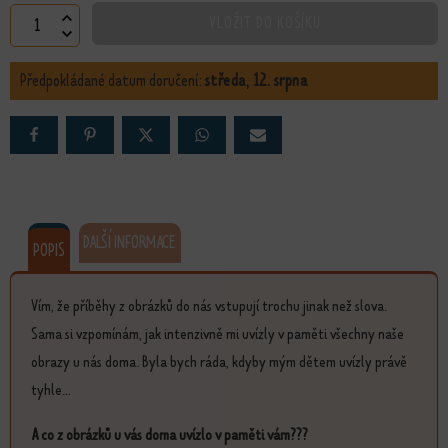
Naplněný život množství
VLOŽIT DO KOŠÍKU
Předpokládané datum doručení:
středa, 12. srpna
DALŠÍ INFORMACE
POPIS
Vím, že příběhy z obrázků do nás vstupují trochu jinak než slova.
Sama si vzpomínám, jak intenzivně mi uvízly v paměti všechny naše
obrazy u nás doma. Byla bych ráda, kdyby mým dětem uvízly právě
tyhle...
A co z obrázků u vás doma uvízlo v paměti vám???