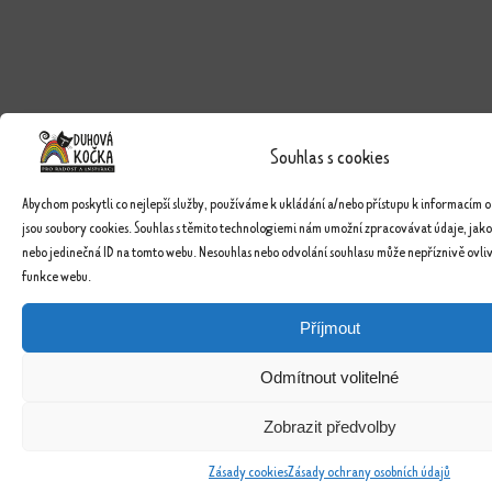
Souhlas s cookies
Abychom poskytli co nejlepší služby, používáme k ukládání a/nebo přístupu k informacím o
jsou soubory cookies. Souhlas s těmito technologiemi nám umožní zpracovávat údaje, jako
nebo jedinečná ID na tomto webu. Nesouhlas nebo odvolání souhlasu může nepříznivě ovlivn
funkce webu.
Příjmout
Odmítnout volitelné
Zobrazit předvolby
Zásady cookies
Zásady ochrany osobních údajů