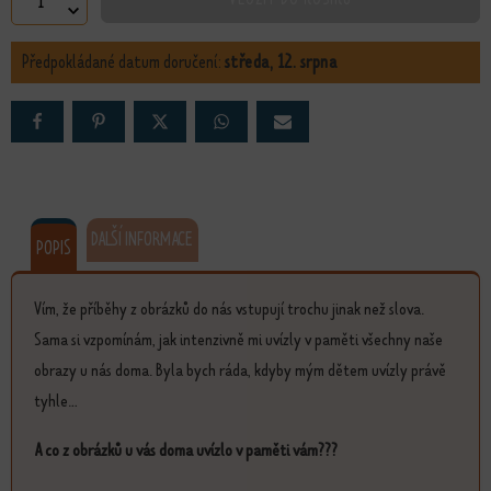
Alchymie polarit množství
Předpokládané datum doručení:
středa, 12. srpna
DALŠÍ INFORMACE
POPIS
Vím, že příběhy z obrázků do nás vstupují trochu jinak než slova.
Sama si vzpomínám, jak intenzivně mi uvízly v paměti všechny naše
obrazy u nás doma. Byla bych ráda, kdyby mým dětem uvízly právě
tyhle...
A co z obrázků u vás doma uvízlo v paměti vám???