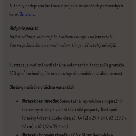
Autorsky podepsaná ilustrace z projektu inspiračních partnerských
karet
On a ona
.
Alchymie polarit
Naši rozdílnost vnímám jako tvořivou energii v našem vztahu.
Čím víc je žena ženou a muž mužem, tím je náš vztah jiskřivější.
Ilustrace je kvalitně vytištěná na polomatném fotopapíře gramáže
2
250 g/m
technologií, která zaručuje dlouhodobou stálobarevnost.
Obrázky nabízíme v těchto variantách:
Obrázek bez rámečku:
Samostatná reprodukce s inspiračním
textem vytištěným v dolní části bílé pasparty. Dostupné
formáty (včetně bílého okraje): A4 (21 x 29,7 cm), A3 (29,7 x
42 cm) a A2 (42 x 59,4 cm)
Obrázek v borovém rámečku 22,5 x 31 cm:
Reprodukce