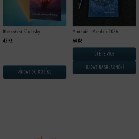
Blahopřání Síla lásky
Minidiář - Mandala 2026
Původní cena byla: 255 Kč.
Aktuální cena je: 64 Kč.
45
Kč
64
Kč
ČTĚTE VÍCE
HLÍDAT NASKLADNĚNÍ
PŘIDAT DO KOŠÍKU