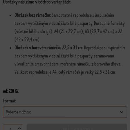
Obrázky nabízíme v těchto variantách:
Obrázek bez rámečku:
Samostatná reprodukce s inspiračním
textem vytištěným v dolní části bílé pasparty. Dostupné formáty
(včetně bílého okraje): A4 (21 x 29,7 cm), A3 (29,7 x 42 cm) a A2
(42 x 59,4 cm)
Obrázek v borovém rámečku 22,5 x 31 cm:
Reprodukce s inspiračním
textem vytištěným v dolní části bílé pasparty zarámovaná
v kvalitním tmavohnědém, mořeném rámečku z borového dřeva.
Velikost reprodukce je A4, celý rámeček je velký 22,5 x 31 cm.
od:
230
Kč
Formát
VLOŽIT DO KOŠÍKU