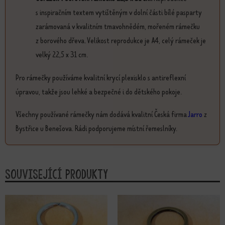
s inspiračním textem vytištěným v dolní části bílé pasparty
zarámovaná v kvalitním tmavohnědém, mořeném rámečku
z borového dřeva. Velikost reprodukce je A4, celý rámeček je
velký 22,5 x 31 cm.
Pro rámečky používáme kvalitní krycí plexisklo s antireflexní
úpravou, takže jsou lehké a bezpečné i do dětského pokoje.
Všechny používané rámečky nám dodává kvalitní Česká firma
Jarro
z
Bystřice u Benešova. Rádi podporujeme místní řemeslníky.
Související produkty