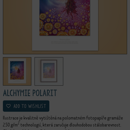
Alchymie polarit
ADD TO WISHLIST
Ilustrace je kvalitně vytištěná na polomatném fotopapíře gramáže
2
250 g/m
technologií, která zaručuje dlouhodobou stálobarevnost.