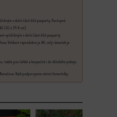
štěným v dolní části bílé pasparty. Dostupné
 A2 (42 x 59,4 cm)
em vytištěným v dolní části bílé pasparty
a. Velikost reprodukce je A4, celý rámeček je
u, takže jsou lehké a bezpečné i do dětského pokoje.
 Benešova. Rádi podporujeme místní řemeslníky.