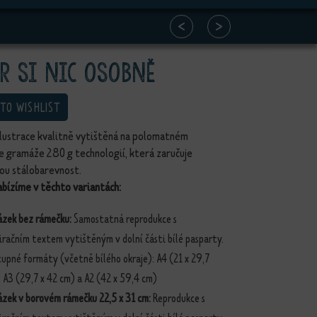
<
>
r si nic osobně
 TO WISHLIST
ilustrace kvalitně vytištěná na polomatném
e gramáže 280 g technologií, která zaručuje
ou stálobarevnost.
bízíme v těchto variantách:
ázek bez rámečku:
Samostatná reprodukce s
iračním textem vytištěným v dolní části bílé pasparty.
upné formáty (včetně bílého okraje): A4 (21 x 29,7
 A3 (29,7 x 42 cm) a A2 (42 x 59,4 cm)
ázek v borovém rámečku 22,5 x 31 cm:
Reprodukce s