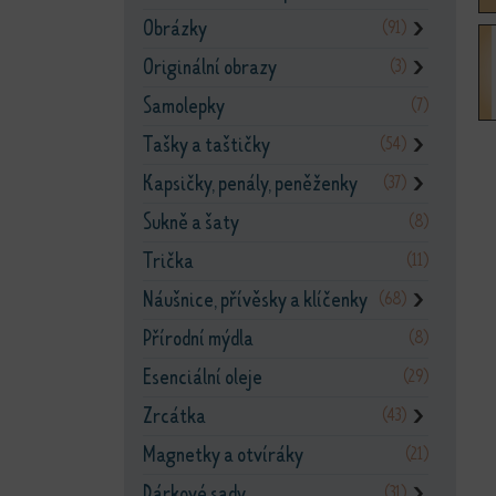
Obrázky
(91)
❯
Originální obrazy
(3)
❯
Samolepky
(7)
Tašky a taštičky
(54)
❯
Kapsičky, penály, peněženky
(37)
❯
Sukně a šaty
(8)
Trička
(11)
Náušnice, přívěsky a klíčenky
(68)
❯
Přírodní mýdla
(8)
Esenciální oleje
(29)
Zrcátka
(43)
❯
Magnetky a otvíráky
(21)
Dárkové sady
(31)
❯