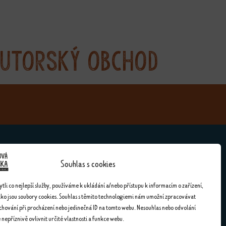
utorský obchod
Souhlas s cookies
Kontakty
li co nejlepší služby, používáme k ukládání a/nebo přístupu k informacím o zařízení,
ako jsou soubory cookies. Souhlas s těmito technologiemi nám umožní zpracovávat
Kontakty
 chování při procházení nebo jedinečná ID na tomto webu. Nesouhlas nebo odvolání
nepříznivě ovlivnit určité vlastnosti a funkce webu.