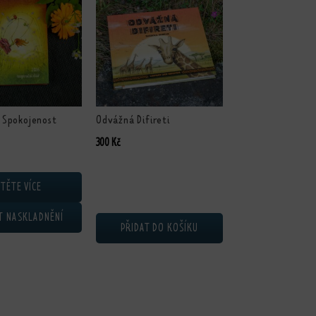
- Spokojenost
Odvážná Difireti
300
Kč
TĚTE VÍCE
T NASKLADNĚNÍ
PŘIDAT DO KOŠÍKU