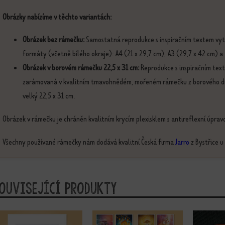
Obrázky nabízíme v těchto variantách:
Obrázek bez rámečku:
Samostatná reprodukce s inspiračním textem vyti
formáty (včetně bílého okraje): A4 (21 x 29,7 cm), A3 (29,7 x 42 cm) a
Obrázek v borovém rámečku 22,5 x 31 cm:
Reprodukce s inspiračním text
zarámovaná v kvalitním tmavohnědém, mořeném rámečku z borového dřev
velký 22,5 x 31 cm.
Obrázek v rámečku je chráněn kvalitním krycím plexisklem s antireflexní úpravo
Všechny používané rámečky nám dodává kvalitní Česká firma
Jarro
z Bystřice u
ouvisející produkty
nto produkt má více variant. Možnosti lze vybrat na stránce produktu