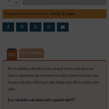
Vnímání světa množství
Předpokládané datum doručení:
středa, 12. srpna
DALŠÍ INFORMACE
POPIS
Vím, že příběhy z obrázků do nás vstupují trochu jinak než slova.
Sama si vzpomínám, jak intenzivně mi uvízly v paměti všechny naše
obrazy u nás doma. Byla bych ráda, kdyby mým dětem uvízly právě
tyhle...
A co z obrázků u vás doma uvízlo v paměti vám???