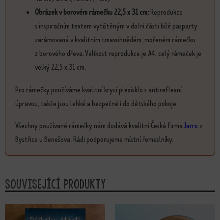
Obrázek v borovém rámečku 22,5 x 31 cm:
Reprodukce
s inspiračním textem vytištěným v dolní části bílé pasparty
zarámovaná v kvalitním tmavohnědém, mořeném rámečku
z borového dřeva. Velikost reprodukce je A4, celý rámeček je
velký 22,5 x 31 cm.
Pro rámečky používáme kvalitní krycí plexisklo s antireflexní
úpravou, takže jsou lehké a bezpečné i do dětského pokoje.
Všechny používané rámečky nám dodává kvalitní Česká firma
Jarro
z
Bystřice u Benešova. Rádi podporujeme místní řemeslníky.
Související produkty