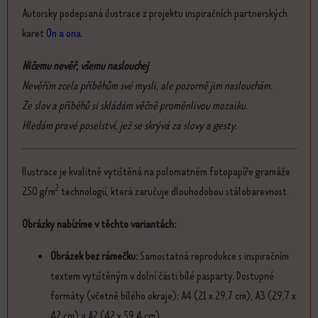
Autorsky podepsaná ilustrace z projektu inspiračních partnerských
karet
On a ona
.
Ničemu nevěř, všemu naslouchej
Nevěřím zcela příběhům své mysli, ale pozorně jim naslouchám.
Ze slov a příběhů si skládám věčně proměnlivou mozaiku.
Hledám pravé poselství, jež se skrývá za slovy a gesty.
Ilustrace je kvalitně vytištěná na polomatném fotopapíře gramáže
2
250 g/m
technologií, která zaručuje dlouhodobou stálobarevnost.
Obrázky nabízíme v těchto variantách:
Obrázek bez rámečku:
Samostatná reprodukce s inspiračním
textem vytištěným v dolní části bílé pasparty. Dostupné
formáty (včetně bílého okraje): A4 (21 x 29,7 cm), A3 (29,7 x
42 cm) a A2 (42 x 59,4 cm)