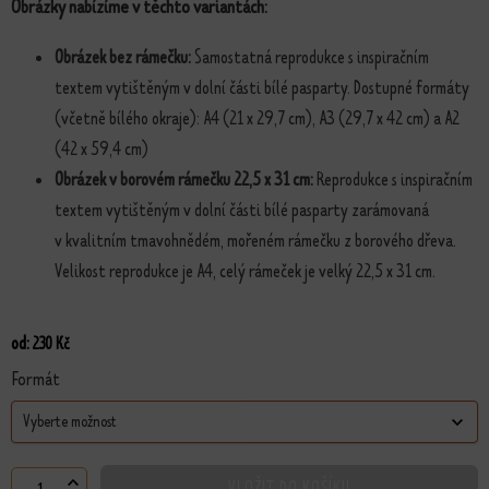
Obrázky nabízíme v těchto variantách:
Obrázek bez rámečku:
Samostatná reprodukce s inspiračním
textem vytištěným v dolní části bílé pasparty. Dostupné formáty
(včetně bílého okraje): A4 (21 x 29,7 cm), A3 (29,7 x 42 cm) a A2
(42 x 59,4 cm)
Obrázek v borovém rámečku 22,5 x 31 cm:
Reprodukce s inspiračním
textem vytištěným v dolní části bílé pasparty zarámovaná
v kvalitním tmavohnědém, mořeném rámečku z borového dřeva.
Velikost reprodukce je A4, celý rámeček je velký 22,5 x 31 cm.
od:
230
Kč
Formát
VLOŽIT DO KOŠÍKU