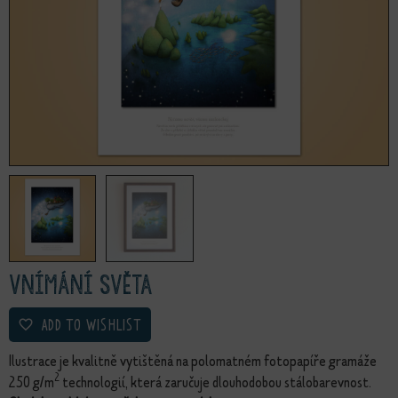
Vnímání světa
ADD TO WISHLIST
Ilustrace je kvalitně vytištěná na polomatném fotopapíře gramáže
2
250 g/m
technologií, která zaručuje dlouhodobou stálobarevnost.