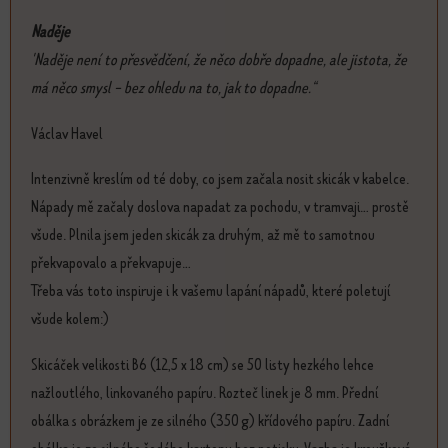
Naděje
'Naděje není to přesvědčení, že něco dobře dopadne, ale jistota, že
má něco smysl - bez ohledu na to, jak to dopadne.“
Václav Havel
Intenzivně kreslím od té doby, co jsem začala nosit skicák v kabelce.
Nápady mě začaly doslova napadat za pochodu, v tramvaji... prostě
všude. Plnila jsem jeden skicák za druhým, až mě to samotnou
překvapovalo a překvapuje...
Třeba vás toto inspiruje i k vašemu lapání nápadů, které poletují
všude kolem:)
Skicáček velikosti B6 (12,5 x 18 cm) se 50 listy hezkého lehce
nažloutlého, linkovaného papíru. Rozteč linek je 8 mm. Přední
obálka s obrázkem je ze silného (350 g) křídového papíru. Zadní