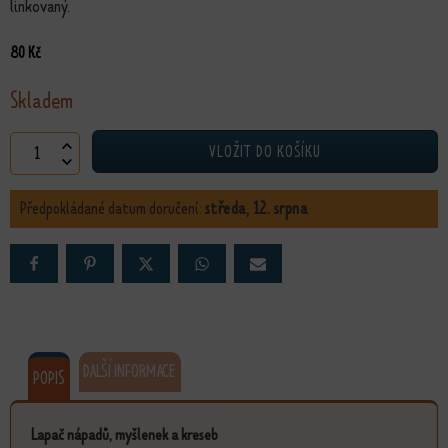
linkovaný.
80
Kč
Skladem
Lapač nápadů Naděje množství
VLOŽIT DO KOŠÍKU
Předpokládané datum doručení:
středa, 12. srpna
DALŠÍ INFORMACE
POPIS
Lapač nápadů, myšlenek a kreseb