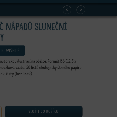
<
>
č nápadů Sluneční
y
 TO WISHLIST
 autorskou ilustrací na obálce. Formát B6 (12,5 x
Kroužková vazba. 50 listů ekologicky štrného papíru
k, čistý (bez linek).
VLOŽIT DO KOŠÍKU
padů Sluneční kočky množství