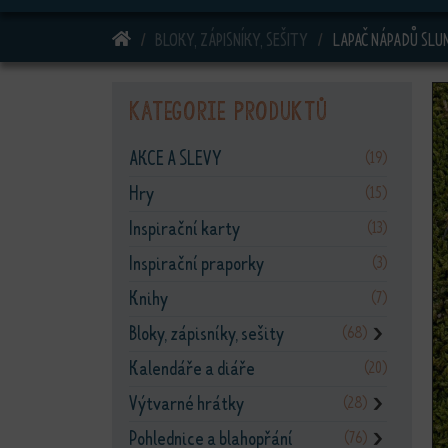
DOMŮ
BLOKY, ZÁPISNÍKY, SEŠITY
LAPAČ NÁPADŮ SLU
Kategorie produktů
AKCE A SLEVY
(19)
Hry
(15)
Inspirační karty
(13)
Inspirační praporky
(3)
Knihy
(7)
Bloky, zápisníky, sešity
(68)
❯
Kalendáře a diáře
(20)
Výtvarné hrátky
(28)
❯
Pohlednice a blahopřání
(76)
❯