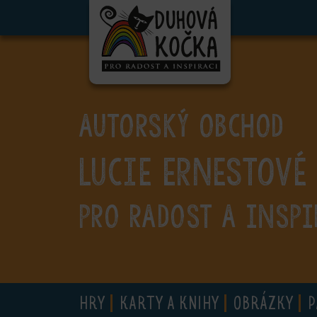
ubmenu
ubmenu
ubmenu
AUTORSKÝ OBCHOD
ubmenu
Lucie Ernestové
ubmenu
ubmenu
PRO RADOST A INSPI
ubmenu
HRY
KARTY A KNIHY
OBRÁZKY
P