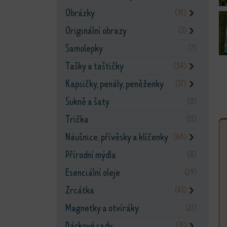
Obrázky
(91)
❯
Originální obrazy
(3)
❯
Samolepky
(7)
Tašky a taštičky
(54)
❯
Kapsičky, penály, peněženky
(37)
❯
Sukně a šaty
(8)
Trička
(11)
Náušnice, přívěsky a klíčenky
(68)
❯
Přírodní mýdla
(8)
Esenciální oleje
(29)
Zrcátka
(43)
❯
Magnetky a otvíráky
(21)
Dárkové sady
(31)
❯