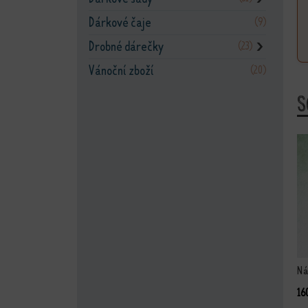
Dárkové čaje
(9)
Drobné dárečky
(23)
❯
Vánoční zboží
(20)
S
Te
Ná
16