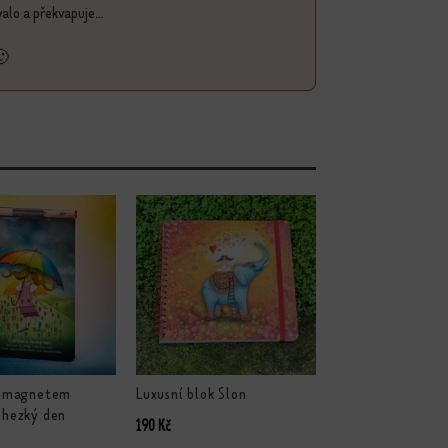
alo a překvapuje...
🙂
 s magnetem
Luxusní blok Slon
 hezký den
190
Kč