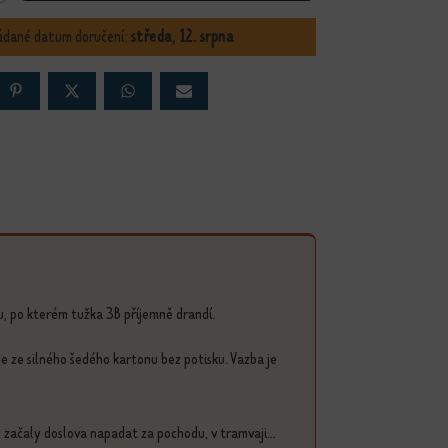
ádané datum doručení:
středa, 12. srpna
ru, po kterém tužka 3B příjemně drandí.
je ze silného šedého kartonu bez potisku. Vazba je
ě začaly doslova napadat za pochodu, v tramvaji...