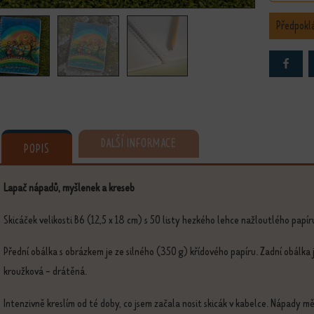
Předpokl
DALŠÍ INFORMACE
POPIS
Lapač nápadů, myšlenek a kreseb
Skicáček velikosti B6 (12,5 x 18 cm) s 50 listy hezkého lehce nažloutlého papí
Přední obálka s obrázkem je ze silného (350 g) křídového papíru. Zadní obálka 
kroužková - drátěná.
Intenzivně kreslím od té doby, co jsem začala nosit skicák v kabelce. Nápady m