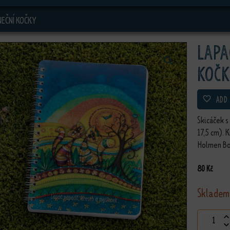
NEČNÍ KOČKY
Lapa
kočk
ADD
Skicáček s
17,5 cm). 
Holmen Boo
80
Kč
Skladem
Lapač ná