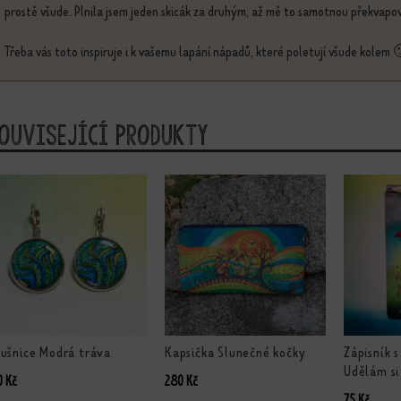
prostě všude. Plnila jsem jeden skicák za druhým, až mě to samotnou překvapov
Třeba vás toto inspiruje i k vašemu lapání nápadů, které poletují všude kolem 
ouvisející produkty
nto produkt má více variant. Možnosti lze vybrat na stránce produktu
ušnice Modrá tráva
Kapsička Slunečné kočky
Zápisník
Udělám si
0
Kč
280
Kč
75
Kč