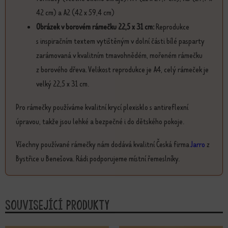
42 cm) a A2 (42 x 59,4 cm)
Obrázek v borovém rámečku 22,5 x 31 cm:
Reprodukce
s inspiračním textem vytištěným v dolní části bílé pasparty
zarámovaná v kvalitním tmavohnědém, mořeném rámečku
z borového dřeva. Velikost reprodukce je A4, celý rámeček je
velký 22,5 x 31 cm.
Pro rámečky používáme kvalitní krycí plexisklo s antireflexní
úpravou, takže jsou lehké a bezpečné i do dětského pokoje.
Všechny používané rámečky nám dodává kvalitní Česká firma
Jarro
z
Bystřice u Benešova. Rádi podporujeme místní řemeslníky.
Související produkty