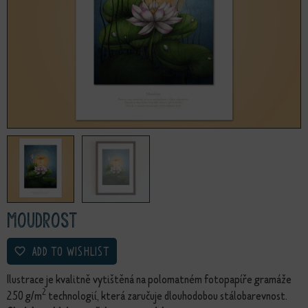
Moudrost
ADD TO WISHLIST
Ilustrace je kvalitně vytištěná na polomatném fotopapíře gramáže
2
250 g/m
technologií, která zaručuje dlouhodobou stálobarevnost.