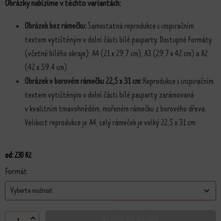
Obrázky nabízíme v těchto variantách:
Obrázek bez rámečku:
Samostatná reprodukce s inspiračním
textem vytištěným v dolní části bílé pasparty. Dostupné formáty
(včetně bílého okraje): A4 (21 x 29,7 cm), A3 (29,7 x 42 cm) a A2
(42 x 59,4 cm)
Obrázek v borovém rámečku 22,5 x 31 cm:
Reprodukce s inspiračním
textem vytištěným v dolní části bílé pasparty zarámovaná
v kvalitním tmavohnědém, mořeném rámečku z borového dřeva.
Velikost reprodukce je A4, celý rámeček je velký 22,5 x 31 cm.
od:
230
Kč
Formát
VLOŽIT DO KOŠÍKU