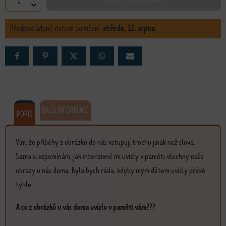
Moudrost množství
Předpokládané datum doručení:
středa, 12. srpna
DALŠÍ INFORMACE
POPIS
Vím, že příběhy z obrázků do nás vstupují trochu jinak než slova.
Sama si vzpomínám, jak intenzivně mi uvízly v paměti všechny naše
obrazy u nás doma. Byla bych ráda, kdyby mým dětem uvízly právě
tyhle...
A co z obrázků u vás doma uvízlo v paměti vám???