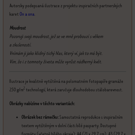
Autorsky podepsaná ilustrace z projektu inspiračních partnerských
karet
On a ona
.
Moudrost
Pozoruji svoji moudrost, jež se ve mně probouzí s věkem
a zkušeností.
Vnímám ji jako klidný tichý hlas, který ví, jak to má být.
Vím, že i z temnoty života může vyrůst nádherný květ.
Ilustrace je kvalitně vytištěná na polomatném fotopapíře gramáže
2
250 g/m
technologií, která zaručuje dlouhodobou stálobarevnost.
Obrázky nabízíme v těchto variantách:
Obrázek bez rámečku:
Samostatná reprodukce s inspiračním
textem vytištěným v dolní části bílé pasparty. Dostupné
formáty (včetně bílého okraje): A4 (21 x 29,7 cm), A3 (29,7 x