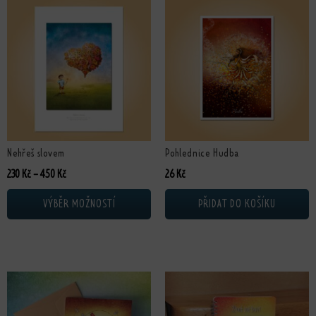
Tento produkt má více variant. Možnosti lze vybrat na stránce produktu
Nehřeš slovem
Pohlednice Hudba
Rozpětí cen: 230 Kč až 450 Kč
230
Kč
–
450
Kč
26
Kč
VÝBĚR MOŽNOSTÍ
PŘIDAT DO KOŠÍKU