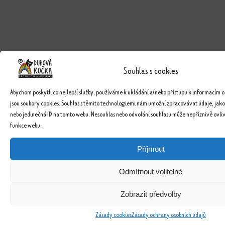
Souhlas s cookies
Abychom poskytli co nejlepší služby, používáme k ukládání a/nebo přístupu k informacím o
jsou soubory cookies. Souhlas s těmito technologiemi nám umožní zpracovávat údaje, jako
nebo jedinečná ID na tomto webu. Nesouhlas nebo odvolání souhlasu může nepříznivě ovlivn
funkce webu.
Příjmout
Odmítnout volitelné
Zobrazit předvolby
Zásady cookies
Zásady ochrany osobních údajů