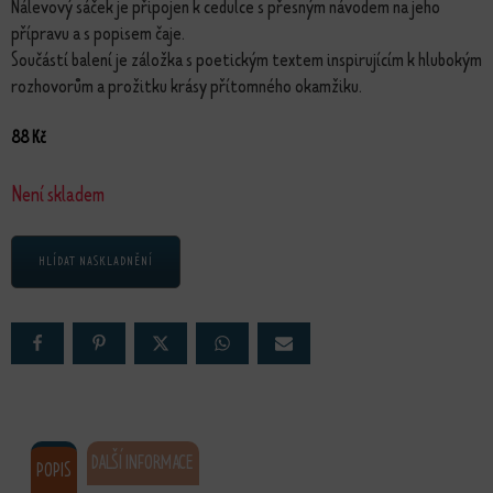
Nálevový sáček je připojen k cedulce s přesným návodem na jeho
přípravu a s popisem čaje.
Součástí balení je záložka s poetickým textem inspirujícím k hlubokým
rozhovorům a prožitku krásy přítomného okamžiku.
88
Kč
Není skladem
HLÍDAT NASKLADNĚNÍ
DALŠÍ INFORMACE
POPIS