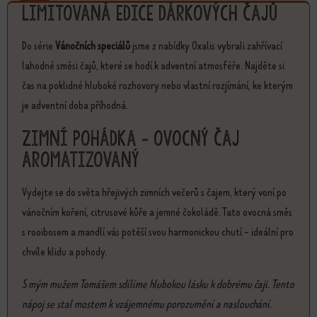
Limitovaná edice dárkových čajů
Do série
Vánočních speciálů
jsme z nabídky Oxalis vybrali zahřívací
lahodné směsi čajů, které se hodí k adventní atmosféře. Najděte si
čas na poklidné hluboké rozhovory nebo vlastní rozjímání, ke kterým
je adventní doba příhodná.
Zimní pohádka - ovocný čaj
aromatizovaný
Vydejte se do světa hřejivých zimních večerů s čajem, který voní po
vánočním koření, citrusové kůře a jemné čokoládě. Tato ovocná směs
s rooibosem a mandlí vás potěší svou harmonickou chutí - ideální pro
chvíle klidu a pohody.
S mým mužem Tomášem sdílíme hlubokou lásku k dobrému čaji. Tento
nápoj se stal mostem k vzájemnému porozumění a naslouchání.