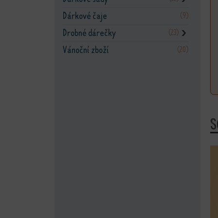
Dárkové čaje
(9)
Drobné dárečky
(23)
❯
Vánoční zboží
(20)
S
Te