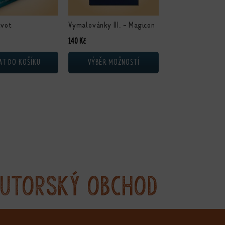
ivot
Vymalovánky III. - Magicon
140
Kč
AT DO KOŠÍKU
VÝBĚR MOŽNOSTÍ
utorský obchod