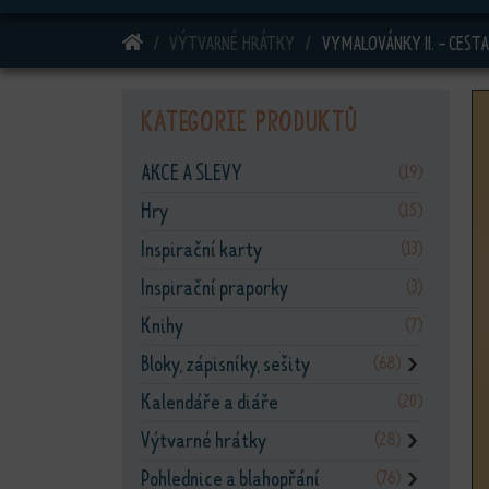
DOMŮ
VÝTVARNÉ HRÁTKY
VYMALOVÁNKY II. - CEST
Kategorie produktů
AKCE A SLEVY
(19)
Hry
(15)
Inspirační karty
(13)
Inspirační praporky
(3)
Knihy
(7)
Bloky, zápisníky, sešity
(68)
❯
Kalendáře a diáře
(20)
Výtvarné hrátky
(28)
❯
Pohlednice a blahopřání
(76)
❯