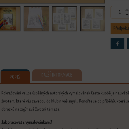
Vymalován
Předpokl
DALŠÍ INFORMACE
POPIS
Pokračování velice úspěšných autorských vymalovánek Cesta k sobě je na světě.
životem, které vás zavedou do hlubin vaší mysli. Ponořte se do příběhů, které
obrázků na zajímavá životní témata.
Jak pracovat s vymalovánkami?