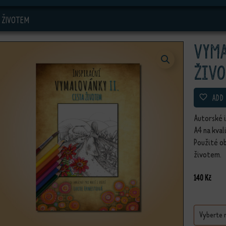
A ŽIVOTEM
Vyma
živ
ADD
Autorské 
A4 na kval
Použité ob
životem.
140
Kč