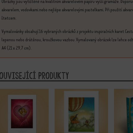
Obrázky jsou vytištěné na kvalitním akvarelovém papíru vyšší gramáže. Dopo
akvarelem, vodovkami nebo nejlépe akvarelovými pastelkami. Při použití akva
štetcem.
Vymalovánky obsahují 16 vybraných obrázků z projektu inspiračních karet Cest
lepenou nebo drátěnou, kroužkovou vazbou. Vymalovaný obrázek lze lehce odt
A4 (21 x 29,7 cm).
ouvisející produkty
nto produkt má více variant. Možnosti lze vybrat na stránce produktu
Tento produkt má více variant. Možnosti lze