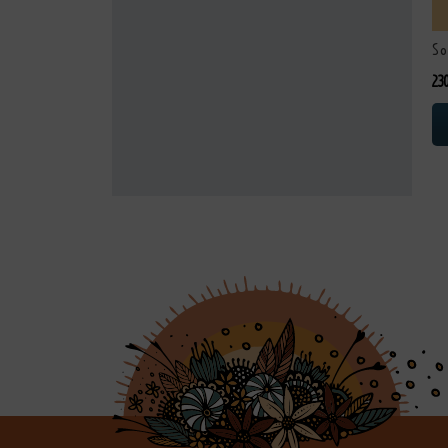
So
23