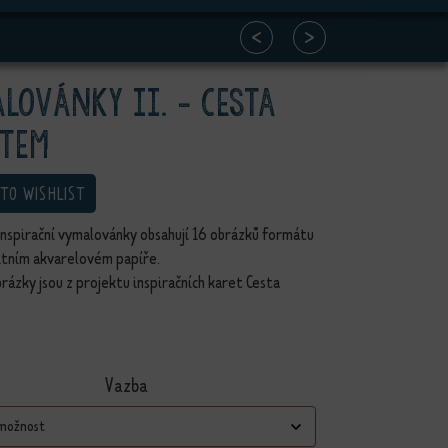
<
>
lovánky II. - Cesta
otem
 TO WISHLIST
inspirační vymalovánky obsahují 16 obrázků formátu
itním akvarelovém papíře.
rázky jsou z projektu inspiračních karet Cesta
Vazba