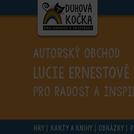
ubmenu
ubmenu
ubmenu
AUTORSKÝ OBCHOD
ubmenu
Lucie Ernestové
ubmenu
ubmenu
PRO RADOST A INSPI
ubmenu
HRY
KARTY A KNIHY
OBRÁZKY
P