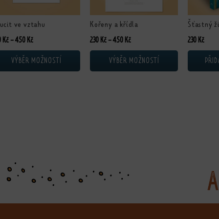
ucit ve vztahu
Kořeny a křídla
Šťastný ž
Rozpětí cen: 230 Kč až 450 Kč
Rozpětí cen: 230 Kč až 450 Kč
0
Kč
–
450
Kč
230
Kč
–
450
Kč
230
Kč
VÝBĚR MOŽNOSTÍ
VÝBĚR MOŽNOSTÍ
PŘID
A