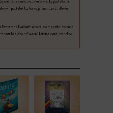
ručujeme tedy vymalovat vymalovánky pastelkami,
relových pastelek lze barvy jemně rozmýt vlhkým
a životem na kvalitním akvarelovém papíře. Svázáno
rhnout bez jeho poškození. Formát vymalovánek je
 vybrat na stránce produktu
Tento produkt má více variant. Možnosti lze vybrat 