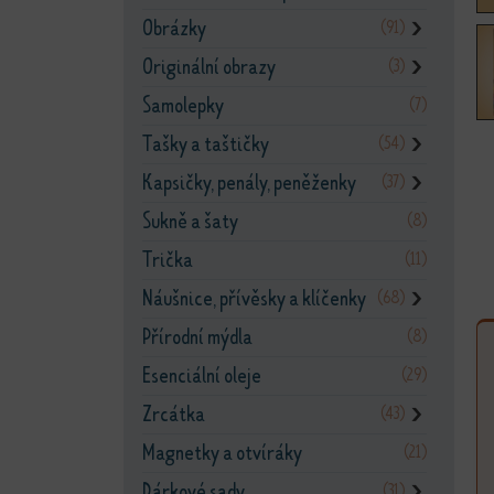
Obrázky
(91)
❯
Originální obrazy
(3)
❯
Samolepky
(7)
Tašky a taštičky
(54)
❯
Kapsičky, penály, peněženky
(37)
❯
Sukně a šaty
(8)
Trička
(11)
Náušnice, přívěsky a klíčenky
(68)
❯
Přírodní mýdla
(8)
Esenciální oleje
(29)
Zrcátka
(43)
❯
Magnetky a otvíráky
(21)
Dárkové sady
(31)
❯