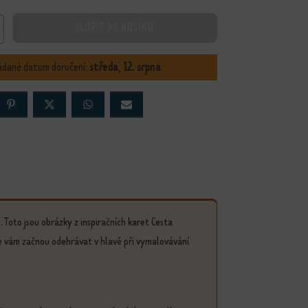
VLOŽIT DO KOŠÍKU
ky II. - Cesta životem množství
ádané datum doručení:
středa, 12. srpna
 Toto jsou obrázky z inspiračních karet Cesta
 se vám začnou odehrávat v hlavě při vymalovávání