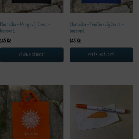
Ekotaška - Miluj svůj život -
Ekotaška - Tvořím svůj život -
barevná
barevná
145
Kč
145
Kč
VÝBĚR MOŽNOSTÍ
VÝBĚR MOŽNOSTÍ
Tento produkt má více variant. Možnosti lze vybrat na stránce produktu