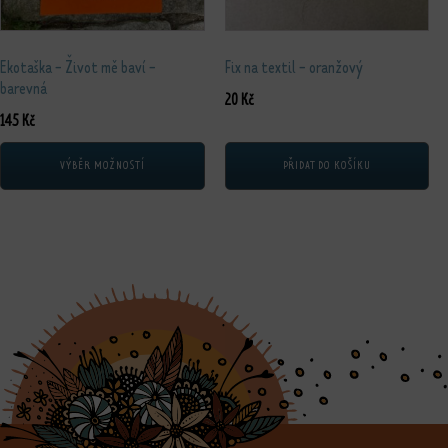
Ekotaška - Život mě baví -
Fix na textil - oranžový
barevná
20
Kč
145
Kč
VÝBĚR MOŽNOSTÍ
PŘIDAT DO KOŠÍKU