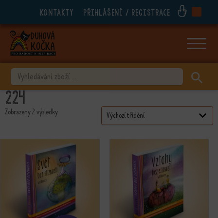
Kontakty
Přihlášení / registrace
ubmenu
ubmenu
ubmenu
VYHLEDÁVÁNÍ
ubmenu
224
ubmenu
Zobrazeny 2 výsledky
ubmenu
ubmenu