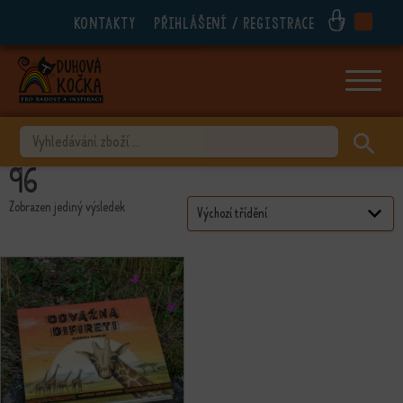
Kontakty
Přihlášení / registrace
ubmenu
ubmenu
ubmenu
VYHLEDÁVÁNÍ
ubmenu
96
ubmenu
Zobrazen jediný výsledek
ubmenu
ubmenu