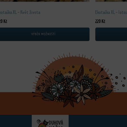
kotaška XL - Květ života
Ekotaška XL - lotos
20
Kč
220
Kč
VÝBĚR MOŽNOSTÍ