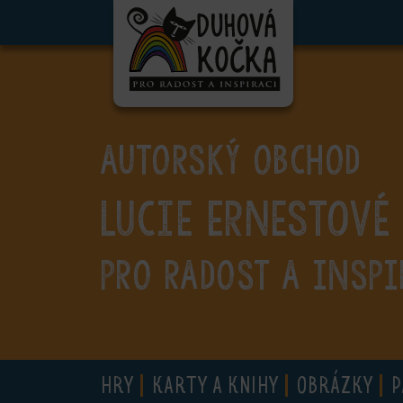
ubmenu
ubmenu
ubmenu
AUTORSKÝ OBCHOD
ubmenu
Lucie Ernestové
ubmenu
ubmenu
PRO RADOST A INSPI
ubmenu
HRY
KARTY A KNIHY
OBRÁZKY
P