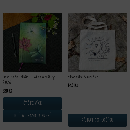
Inspirační diář - Lotos a vážky
Ekotaška Sluníčko
2026
145
Kč
330
Kč
ČTĚTE VÍCE
HLÍDAT NASKLADNĚNÍ
PŘIDAT DO KOŠÍKU