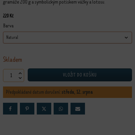
gramáže 200 g a symbolickým potiskem vážky a lotosu.
220
Kč
Barva
Skladem
Ekotaška XL - lotos a vážka množství
VLOŽIT DO KOŠÍKU
Předpokládané datum doručení:
středa, 12. srpna