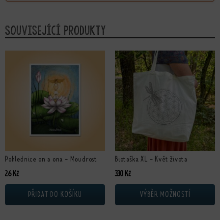
Související produkty
Tento produkt má více variant. Možn
Pohlednice on a ona - Moudrost
Biotaška XL - Květ života
26
Kč
330
Kč
PŘIDAT DO KOŠÍKU
VÝBĚR MOŽNOSTÍ