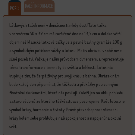
DALŠÍ INFORMACE
POPIS
Látkových tašek není v domácnosti nikdy dost! Tato taška
s rozměrem 50 x 39 cm má rozšířené dno na 13,5 cm a daleko větší
objem než klasické látkové tašky. Je z pevné bavlny gramáže 200 g
a symbolickým potiskem vážky a lotosu. Motiv obrázku v sobě nese
silné poselství. Vážka je naším průvodcem dimenzemi a reprezentuje
téma transformace z temnoty do světla a lehkosti. Lotos nás
inspiruje tím, že čerpá živiny pro svoji krásu z bahna. Obrázek nám
bude každý den připomínat, že těžkosti a překážky jsou cennými
životními zkušenostmi, které nás posilují. Záleží jen na úhlu pohledu
a stavu vědomí, ze kterého těžké situace pozorujeme. Květ lotosu je
symbol krásy, harmonie a čistoty. Právě přes schopnost všímat si
krásy kolem sebe prohlubuje naši spokojenost a napojení na okolní
svět.