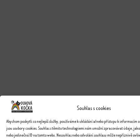
Souhlas s cookies
Abychom poskytli co nejlepší služby, používáme k ukládání a/nebo přístupu k informacím o
jsou soubory cookies. Souhlas s těmito technologiemi nám umožní zpracovávat údaje, jako
nebo jedinečná ID na tomto webu. Nesouhlas nebo odvolání souhlasu může nepříznivě ovlivn