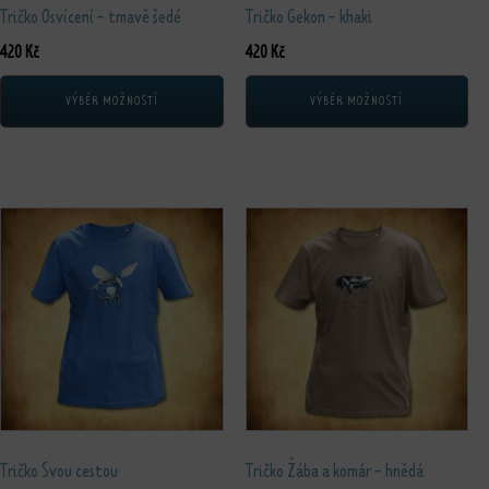
Tričko Osvícení - tmavě šedé
Tričko Gekon - khaki
420
Kč
420
Kč
VÝBĚR MOŽNOSTÍ
VÝBĚR MOŽNOSTÍ
Tento produkt má více variant. Možnosti lze vybrat na stránce produktu
Tento produkt má více variant. Možnos
Tričko Svou cestou
Tričko Žába a komár - hnědá