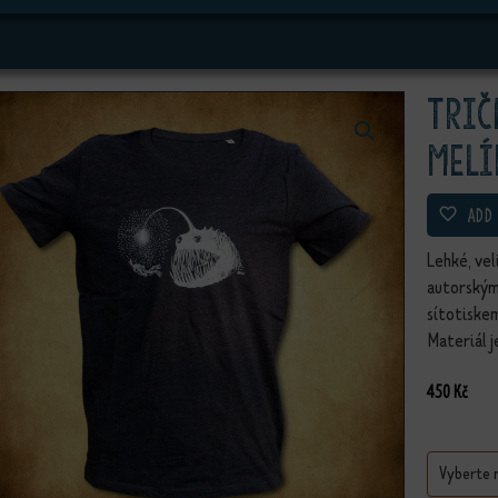
Trič
melí
ADD
Lehké, vel
autorským
sítotiske
Materiál j
450
Kč