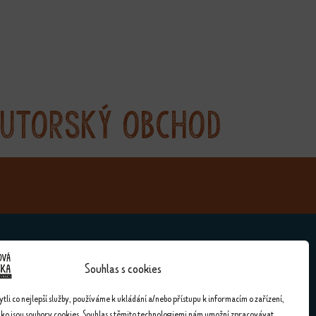
utorský obchod
Souhlas s cookies
Kontakty
li co nejlepší služby, používáme k ukládání a/nebo přístupu k informacím o zařízení,
ako jsou soubory cookies. Souhlas s těmito technologiemi nám umožní zpracovávat