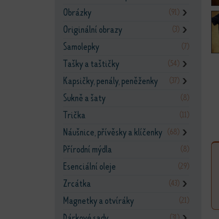
Obrázky
(91)
❯
Originální obrazy
(3)
❯
Samolepky
(7)
Tašky a taštičky
(54)
❯
Kapsičky, penály, peněženky
(37)
❯
Sukně a šaty
(8)
Trička
(11)
Náušnice, přívěsky a klíčenky
(68)
❯
Přírodní mýdla
(8)
Esenciální oleje
(29)
Zrcátka
(43)
❯
Magnetky a otvíráky
(21)
Dárkové sady
(31)
❯