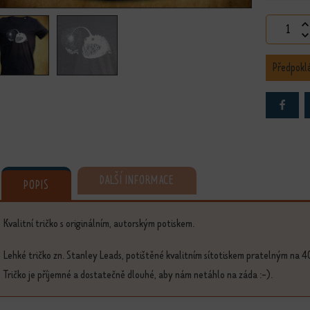
Tričko Os
Předpokl
DALŠÍ INFORMACE
POPIS
Kvalitní tričko s originálním, autorským potiskem.
Lehké tričko zn. Stanley Leads, potištěné kvalitním sítotiskem pratelným na 4
Tričko je příjemné a dostatečně dlouhé, aby nám netáhlo na záda :-).