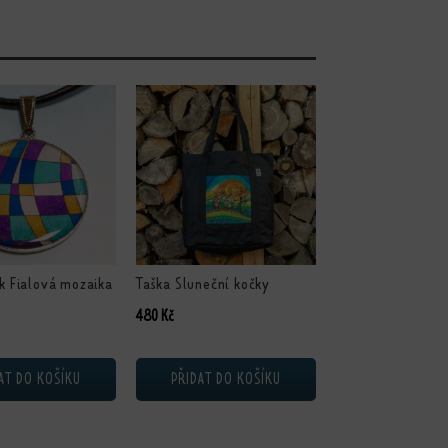
k Fialová mozaika
Taška Sluneční kočky
480
Kč
AT DO KOŠÍKU
PŘIDAT DO KOŠÍKU