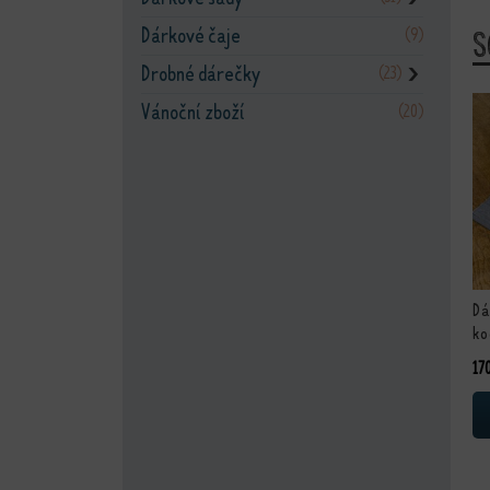
Dárkové čaje
(9)
S
Drobné dárečky
(23)
❯
Vánoční zboží
(20)
Dá
ko
17