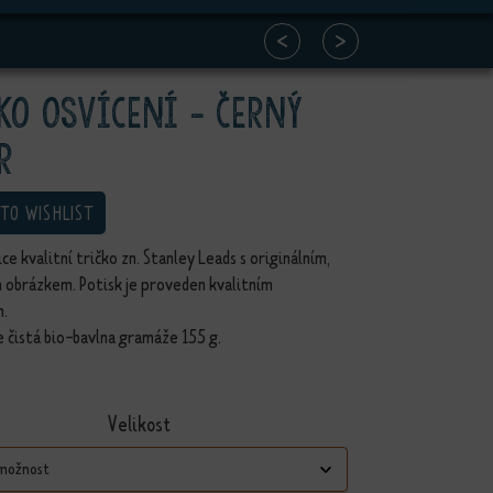
<
>
ko Osvícení - černý
r
 TO WISHLIST
ice kvalitní tričko zn. Stanley Leads s originálním,
 obrázkem. Potisk je proveden kvalitním
m.
e čistá bio-bavlna gramáže 155 g.
Velikost