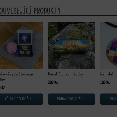
ouvisející produkty
rková sada Sluneční
Penál Sluneční kočky
Náhrdelní
čky
280
Kč
180
Kč
0
Kč
PŘIDAT DO KOŠÍKU
PŘIDAT DO KOŠÍKU
PŘID