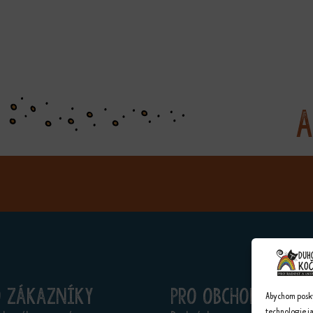
A
o zákazníky
Pro obchodníky
Abychom poskyt
technologie j