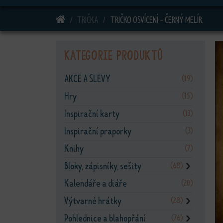
DOMŮ
TRIČKA
TRIČKO OSVÍCENÍ - ČERNÝ MELÍR
Kategorie produktů
AKCE A SLEVY
(19)
Hry
(15)
Inspirační karty
(13)
Inspirační praporky
(3)
Knihy
(7)
Bloky, zápisníky, sešity
(68)
❯
Kalendáře a diáře
(20)
Výtvarné hrátky
(28)
❯
Pohlednice a blahopřání
(76)
❯