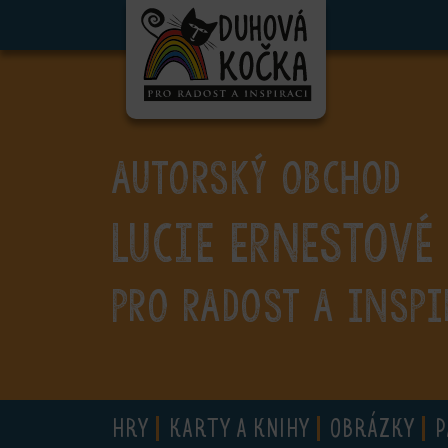
ubmenu
ubmenu
ubmenu
AUTORSKÝ OBCHOD
ubmenu
Lucie Ernestové
ubmenu
ubmenu
PRO RADOST A INSPI
ubmenu
HRY
KARTY A KNIHY
OBRÁZKY
P