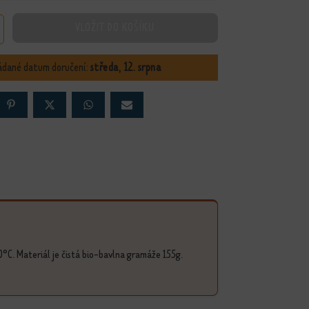
VLOŽIT DO KOŠÍKU
vícení - černý melír množství
ádané datum doručení:
středa, 12. srpna
0°C. Materiál je čistá bio-bavlna gramáže 155g.