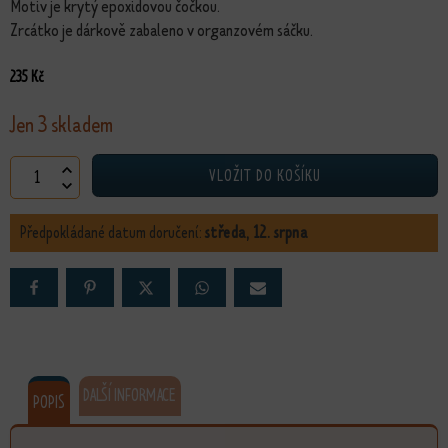
Motiv je krytý epoxidovou čočkou.
Zrcátko je dárkově zabaleno v organzovém sáčku.
235
Kč
Jen 3 skladem
Luxusní zrcátko Motýli (bronzové) množství
VLOŽIT DO KOŠÍKU
Předpokládané datum doručení:
středa, 12. srpna
DALŠÍ INFORMACE
POPIS