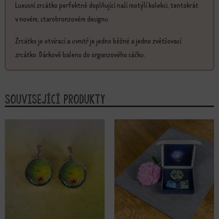
Luxusní zrcátko perfektně doplňující naší motýlí kolekci, tentokrát
v novém, starobronzovém designu.
Zrcátko je otvírací a uvnitř je jedno běžné a jedno zvětšovací
zrcátko. Dárkově baleno do organzového sáčku.
Související produkty
Tento produkt má více variant. Možnosti lze vybrat na stránce produktu