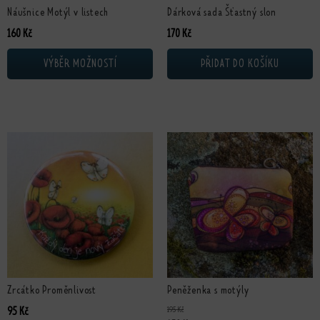
Náušnice Motýl v listech
Dárková sada Šťastný slon
160
Kč
170
Kč
VÝBĚR MOŽNOSTÍ
PŘIDAT DO KOŠÍKU
Zrcátko Proměnlivost
Peněženka s motýly
195
Kč
95
Kč