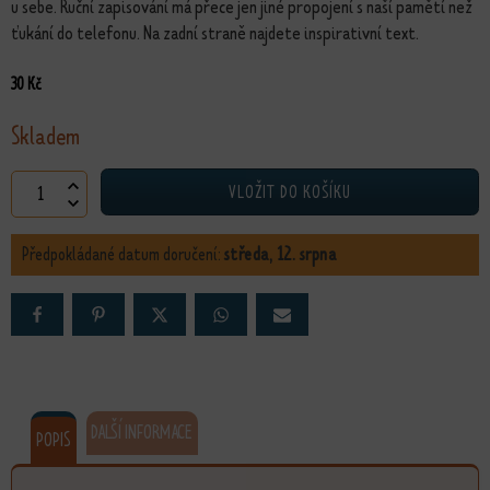
u sebe. Ruční zapisování má přece jen jiné propojení s naší pamětí než
ťukání do telefonu. Na zadní straně najdete inspirativní text.
30
Kč
Skladem
Minibloček Lodička množství
VLOŽIT DO KOŠÍKU
Předpokládané datum doručení:
středa, 12. srpna
DALŠÍ INFORMACE
POPIS