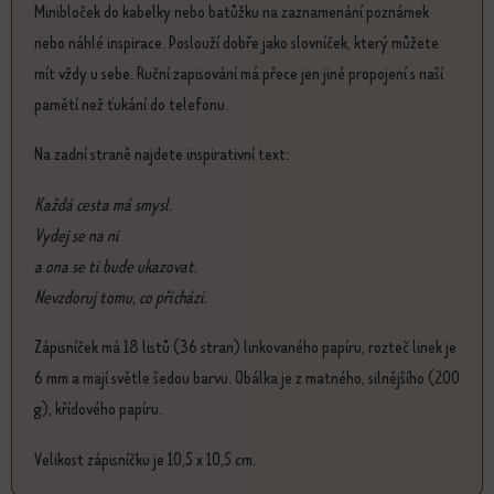
Minibloček do kabelky nebo batůžku na zaznamenání poznámek
nebo náhlé inspirace. Poslouží dobře jako slovníček, který můžete
mít vždy u sebe. Ruční zapisování má přece jen jiné propojení s naší
pamětí než ťukání do telefonu.
Na zadní straně najdete inspirativní text:
Každá cesta má smysl.
Vydej se na ni
a ona se ti bude ukazovat.
Nevzdoruj tomu, co přichází.
Zápisníček má 18 listů (36 stran) linkovaného papíru, rozteč linek je
6 mm a mají světle šedou barvu. Obálka je z matného, silnějšího (200
g), křídového papíru.
Velikost zápisníčku je 10,5 x 10,5 cm.